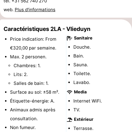
tel. +31 562 740 270
sur
des
Boire
web.
Plus d'informations
les
phoques
et
Événements
Caractéristiques 2LA - Vlieduyn
Wadden
manger
Pratiques
Sanitaire
Price indication: From
Douche.
€320,00 par semaine.
Forum
Bain.
Max. 2 personen.
Route
Sauna.
Chambres: 1.
Toilette.
Lits: 2.
-
Lavabo.
Salles de bain: 1.
Stationnement
Saut
Surface au sol: ±58 m².
Media
Étiquette-énergie: A.
Internet WiFi.
des
Adresses
Animaux admis après
TV.
Wadden
Médicales
Région
consultation.
Extérieur
Non fumeur.
Friesland
Terrasse.