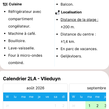
Cuisine
Balcon.
-
Réfrigérateur avec
Localisation
Leeuwarden
Îles
compartiment
Distance de la plage :
congélateur.
±200 m.
de
-
Machine à café.
Distance du centre :
la
Schiermonnikoog
-
Bouilloire.
±1,4 km.
Lave-vaisselle.
En parc de vacances.
Frise
Ameland
-
Four à micro-ondes
Gelijkvloers.
Terschelling
-
combiné.
Texel
Météo
Calendrier 2LA - Vlieduyn
Contact
août 2026
septembre 
W
lu
ma
me
je
ve
sa
di
W
lu
ma
me
je
1
2
1
2
3
31
36