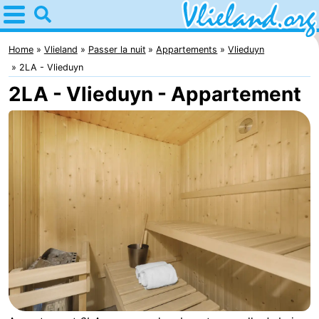
Home
Vlieland
Home
Vlieland
Passer la nuit
Appartements
Vlieduyn
2LA - Vlieduyn
Astuces
2LA - Vlieduyn - Appartement
Avec
les
Nature
enfants
Passer
la
Appartements
nuit
-
Vlieduyn
Campings
Hôtels