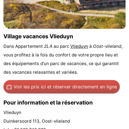
Terrains
Nature
de
Visites
jeux
guidées
Sports
Village vacances Vlieduyn
Dans Appartement
2LA
au parc
Vlieduyn
à
Oost-vlieland
,
-
vous profitez à la fois du confort de votre propre lieu et
Faire
-
des équipements d'un parc de vacances, ce qui garantit
des vacances relaxantes et variées.
du
Randonnée
-
vélo
Équitation
-
Voir les prix ici
et réserver directement en ligne
Peche
-
Pour information et la réservation
Sportive
Equitation
-
Vlieduyn
Duinkersoord 113, Oost-vlieland
Promenade
Observation