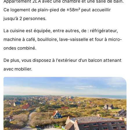
Appartement
2LA
avec une chambre et une salle de bain.
Last
Ce logement de plain-pied de ±58m² peut accueillir
jusqu'à 2 personnes.
minutes
Plages
La cuisine est équipée, entre autres, de : réfrigérateur,
Voir
machine à café, bouilloire, lave-vaisselle et four à micro-
et
Lieux
ondes combiné.
faire
d'intérêt
-
De plus, vous disposez à l'extérieur d'un balcon attenant
avec mobilier.
Musées
-
Monuments
-
Points
Attractions
de
-
vue
Croisières
-