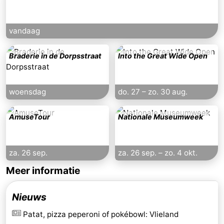
vandaag
Braderie in de Dorpsstraat
Into the Great Wide Open
woensdag
do. 27
–
zo. 30 aug.
AmuseTour
Nationale Museumweek
za. 26 sep.
za. 26 sep.
–
zo. 4 okt.
Meer informatie
Nieuws
Patat, pizza peperoni of pokébowl: Vlieland