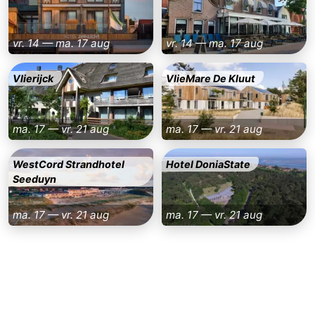
vr. 14 — ma. 17 aug
vr. 14 — ma. 17 aug
Vlierijck
VlieMare De Kluut
ma. 17 — vr. 21 aug
ma. 17 — vr. 21 aug
WestCord Strandhotel
Hotel DoniaState
Seeduyn
ma. 17 — vr. 21 aug
ma. 17 — vr. 21 aug