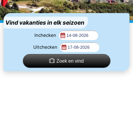
Last
minutes
Strand
Vind vakanties in elk seizoen
Zien
Inchecken
Uitchecken
&
Bezienswaardigheden
doen
-
Zoek en vind
Musea
-
Monumenten
-
Uitkijkpunten
Attracties
-
Rondvaarten
-