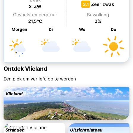
3.1
Zeer zwak
2, ZW
drinken
Vuurtoren
Gevoelstemperatuur
Bewolking
21,5°C
0%
Evenementen
Morgen
Di
Wo
Do
Praktisch
Forum
Route
Ontdek Vlieland
-
Een plek om verliefd op te worden
Boot
Waddenhoppen
Vlieland
Reisboekenwinkel
Nieuws
Medische
Stranden
Uitzichtplateau