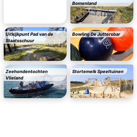
Bomenland
adressen
Regio
Friesland
Uitkijkpunt Pad van de
Bowling De Juttersbar
-
Staatsschuur
Leeuwarden
Waddeneilanden
-
Zeehondentochten
Stortemelk Speeltuinen
Schiermonnikoog
-
Vlieland
Ameland
-
Terschelling
-
Texel
Weer
Contact