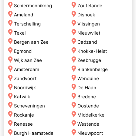
Schiermonnikoog
Zoutelande
Ameland
Dishoek
Terschelling
Vlissingen
Texel
Nieuwvliet
Bergen aan Zee
Cadzand
Egmond
Knokke-Heist
Wijk aan Zee
Zeebrugge
Amsterdam
Blankenberge
Zandvoort
Wenduine
Noordwijk
De Haan
Katwijk
Bredene
Scheveningen
Oostende
Rockanje
Middelkerke
Renesse
Westende
Burgh Haamstede
Nieuwpoort