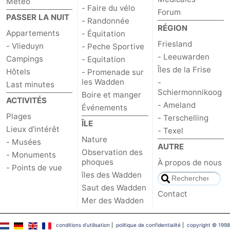
Météo
- Faire du vélo
Forum
PASSER LA NUIT
- Randonnée
RÉGION
Appartements
- Équitation
Friesland
- Vlieduyn
- Peche Sportive
- Leeuwarden
Campings
- Equitation
Îles de la Frise
Hôtels
- Promenade sur
les Wadden
-
Last minutes
Schiermonnikoog
Boire et manger
ACTIVITÉS
- Ameland
Événements
Plages
- Terschelling
ÎLE
Lieux d'intérêt
- Texel
Nature
- Musées
AUTRE
Observation des
- Monuments
phoques
À propos de nous
- Points de vue
îles des Wadden
Saut des Wadden
Contact
Mer des Wadden
conditions d‘utilisation
|
politique de confidentialité
|
copyright © 1998