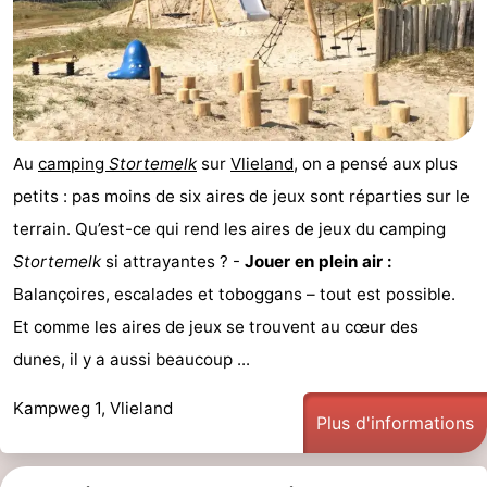
Last
minutes
Plages
Voir
Au
camping
Stortemelk
sur
Vlieland
, on a pensé aux plus
et
Lieux
petits : pas moins de six aires de jeux sont réparties sur le
faire
d'intérêt
-
terrain. Qu’est-ce qui rend les aires de jeux du camping
Stortemelk
si attrayantes ? -
Jouer en plein air :
Musées
-
Balançoires, escalades et toboggans – tout est possible.
Monuments
-
Et comme les aires de jeux se trouvent au cœur des
dunes, il y a aussi beaucoup ...
Points
Attractions
Kampweg 1, Vlieland
de
-
Plus d'informations
vue
Croisières
-