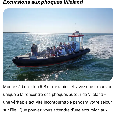
Excursions aux phoques Vlieland
Terrains
Nature
de
Visites
jeux
guidées
Sports
-
Faire
-
du
Randonnée
-
vélo
Équitation
-
Montez à bord d’un RIB ultra-rapide et vivez une excursion
Peche
-
unique à la rencontre des phoques autour de
Vlieland
–
Sportive
Equitation
-
une véritable activité incontournable pendant votre séjour
sur l’île ! Que pouvez-vous attendre d’une excursion aux
Promenade
Observation