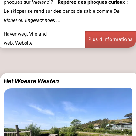
phoques sur
Vlieland
? -
Repérez des
phoques
curieux :
sur
des
Boire
Le skipper se rend sur des bancs de sable comme
De
Richel
ou
Engelschhoek ...
les
phoques
et
Événements
Havenweg, Vlieland
Wadden
manger
Pratiques
Plus d'informations
web.
Website
Forum
Route
-
Het Woeste Westen
Stationnement
Saut
des
Adresses
Wadden
Médicales
Région
Friesland