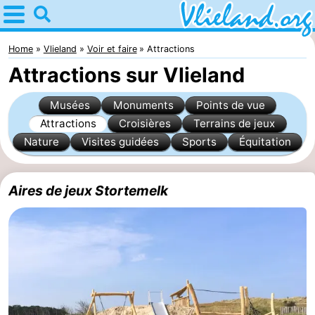
Home
Vlieland
Home
Vlieland
Voir et faire
Attractions
Attractions sur Vlieland
Astuces
Musées
Monuments
Points de vue
Avec
Attractions
Croisières
Terrains de jeux
Nature
Visites guidées
Sports
Équitation
les
Nature
enfants
Passer
Aires de jeux Stortemelk
la
Appartements
nuit
-
Vlieduyn
Campings
Hôtels