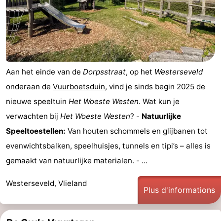
-
Leeuwarden
Îles
de
-
Aan het einde van de
Dorpsstraat
, op het
Westerseveld
la
Schiermonnikoog
-
onderaan de
Vuurboetsduin
, vind je sinds begin 2025 de
nieuwe speeltuin
Het Woeste Westen
. Wat kun je
Frise
Ameland
-
verwachten bij
Het Woeste Westen
? -
Natuurlijke
Terschelling
-
Speeltoestellen:
Van houten schommels en glijbanen tot
evenwichtsbalken, speelhuisjes, tunnels en tipi’s – alles is
Texel
Météo
gemaakt van natuurlijke materialen. - ...
Contact
Westerseveld, Vlieland
Plus d'informations