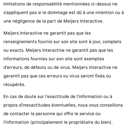
limitations de responsabilité mentionnées ci-dessus ne
sur
des
Boire
s’appliquent pas si le dommage est dû à une intention ou à
une négligence de la part de Meijers Interactive.
les
phoques
et
Événements
Meijers Interactive ne garantit pas que les
Wadden
manger
Pratiques
renseignements fournis sur son site sont à jour, complets
Forum
ou exacts. Meijers Interactive ne garantit pas que les
informations fournies sur son site sont exemptes
Route
d'erreurs, de défauts ou de virus. Meijers Interactive ne
-
garantit pas que ces erreurs ou virus seront fixés ou
récupérés.
Stationnement
Saut
En cas de doute sur l'exactitude de l'information ou à
des
Adresses
propos d'inexactitudes éventuelles, nous vous conseillons
Wadden
Médicales
Région
de contacter la personne qui offre le service ou
l'information (principalement le propriétaire du bien).
Friesland