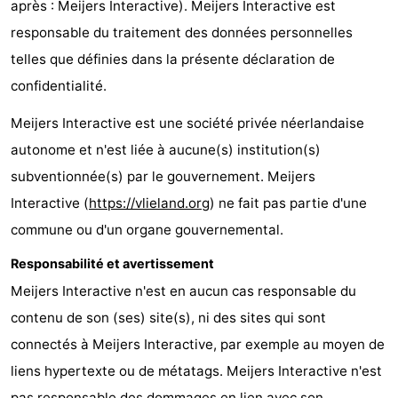
après : Meijers Interactive). Meijers Interactive est
Last
responsable du traitement des données personnelles
telles que définies dans la présente déclaration de
minutes
Plages
confidentialité.
Voir
Meijers Interactive est une société privée néerlandaise
et
Lieux
autonome et n'est liée à aucune(s) institution(s)
subventionnée(s) par le gouvernement. Meijers
faire
d'intérêt
-
Interactive (
https://vlieland.org
) ne fait pas partie d'une
Musées
-
commune ou d'un organe gouvernemental.
Monuments
-
Responsabilité et avertissement
Meijers Interactive n'est en aucun cas responsable du
Points
Attractions
contenu de son (ses) site(s), ni des sites qui sont
de
-
connectés à Meijers Interactive, par exemple au moyen de
liens hypertexte ou de métatags. Meijers Interactive n'est
vue
Croisières
-
pas responsable des dommages en lien avec son