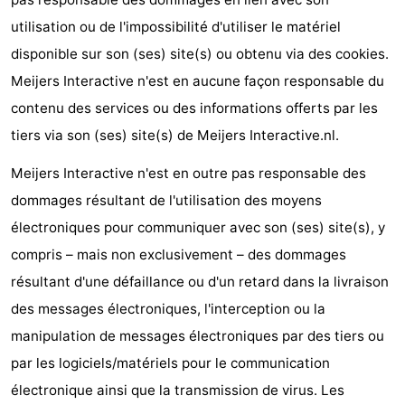
Terrains
Nature
utilisation ou de l'impossibilité d'utiliser le matériel
disponible sur son (ses) site(s) ou obtenu via des cookies.
de
Visites
Meijers Interactive n'est en aucune façon responsable du
jeux
guidées
Sports
contenu des services ou des informations offerts par les
tiers via son (ses) site(s) de Meijers Interactive.nl.
-
Meijers Interactive n'est en outre pas responsable des
Faire
-
dommages résultant de l'utilisation des moyens
électroniques pour communiquer avec son (ses) site(s), y
du
Randonnée
-
compris – mais non exclusivement – des dommages
vélo
Équitation
-
résultant d'une défaillance ou d'un retard dans la livraison
des messages électroniques, l'interception ou la
Peche
-
manipulation de messages électroniques par des tiers ou
Sportive
Equitation
-
par les logiciels/matériels pour le communication
électronique ainsi que la transmission de virus. Les
Promenade
Observation