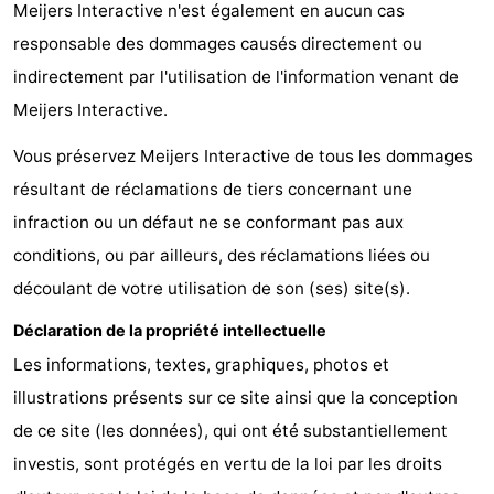
Meijers Interactive n'est également en aucun cas
-
responsable des dommages causés directement ou
indirectement par l'utilisation de l'information venant de
Leeuwarden
Îles
Meijers Interactive.
de
-
Vous préservez Meijers Interactive de tous les dommages
la
Schiermonnikoog
-
résultant de réclamations de tiers concernant une
infraction ou un défaut ne se conformant pas aux
Frise
Ameland
-
conditions, ou par ailleurs, des réclamations liées ou
Terschelling
-
découlant de votre utilisation de son (ses) site(s).
Déclaration de la propriété intellectuelle
Texel
Météo
Les informations, textes, graphiques, photos et
Contact
illustrations présents sur ce site ainsi que la conception
de ce site (les données), qui ont été substantiellement
investis, sont protégés en vertu de la loi par les droits