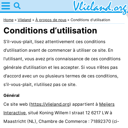
Home
Vlieland
Home
Vlieland
À propos de nous
Conditions d‘utilisation
Conditions d‘utilisation
Astuces
S’il-vous-plait, lisez attentivement ces conditions
Avec
d'utilisation avant de commencer à utiliser ce site. En
les
Nature
l'utilisant, vous avez pris connaissance de ces conditions
générale d'utilisation et les accepter. Si vous n’êtes pas
enfants
Passer
d'accord avec un ou plusieurs termes de ces conditions,
la
Appartements
s’il-vous-plait, n’utilisez pas ce site.
Général
nuit
-
Ce site web (
https://vlieland.org
) appartient à
Meijers
Vlieduyn
Campings
Interactive
, situé Koning Willem I straat 12 6217 LW à
Maastricht (NL), Chambre de Commerce : 71892370 (ci-
Hôtels