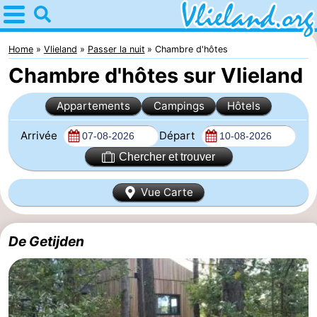
Home
Vlieland
Home
Vlieland
Passer la nuit
Chambre d'hôtes
Chambre d'hôtes sur Vlieland
Astuces
Appartements
Campings
Hôtels
Avec
Arrivée
Départ
les
Nature
Chercher et trouver
enfants
Passer
Vue Carte
la
Appartements
nuit
-
De Getijden
Vlieduyn
Campings
Hôtels