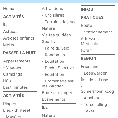
sur
des
Boire
Home
Attractions
INFOS
- Croisières
ACTIVITÉS
PRATIQUES
les
phoques
et
Événements
- Terrains de jeux
Île
Route
Nature
Wadden
manger
Pratiques
Astuces
- Stationnement
Visites guidées
Avec les enfants
Adresses
Sports
Forum
Médicales
Météo
- Faire du vélo
Forum
PASSER LA NUIT
- Randonnée
Route
RÉGION
Appartements
- Équitation
Friesland
-
- Vlieduyn
- Peche Sportive
- Leeuwarden
Campings
- Equitation
Stationnement
Saut
Îles de la Frise
Hôtels
- Promenade sur
les Wadden
-
Last minutes
des
Adresses
Schiermonnikoog
Boire et manger
ACTIVITÉS
- Ameland
Événements
Wadden
Médicales
Région
Plages
- Terschelling
ÎLE
Lieux d'intérêt
- Texel
Friesland
Nature
- Musées