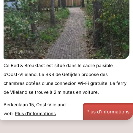
Last
minutes
Plages
Voir
et
Lieux
faire
d'intérêt
-
Ce Bed & Breakfast est situé dans le cadre paisible
Musées
-
d'Oost-Vlieland. Le B&B de Getijden propose des
chambres dotées d'une connexion Wi-Fi gratuite. Le ferry
Monuments
-
de Vlieland se trouve à 2 minutes en voiture.
Points
Attractions
Berkenlaan 15, Oost-Vlieland
Plus d'informations
web.
Plus d'informations
de
-
vue
Croisières
-