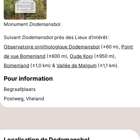
Last
minutes
Plages
Monument
Dodemansbol
.
Voir
Suivant
Dodemansbol
près des Lieux d'intérêt:
Observatoire ornithologique Dodemansbol
(±60 m),
Point
et
Lieux
de vue Bomenland
(±600 m),
Oude Kooi
(±950 m),
faire
d'intérêt
-
Bomenland
(±1,0 km) &
Vallée de Malgum
(±1,1 km).
Pour information
Musées
-
Begraafplaats
Monuments
-
Postweg, Vlieland
Points
Attractions
de
-
vue
Croisières
-
Localisation de Dodemansbol