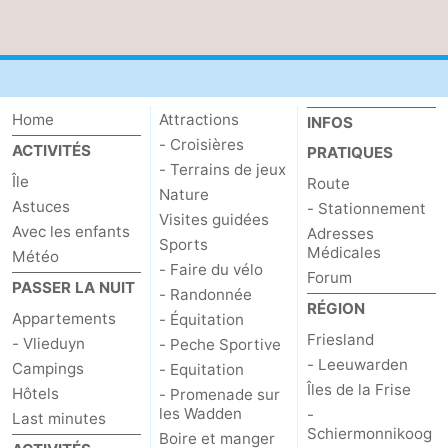
-
Leeuwarden
Îles
Home
Attractions
de
-
INFOS
- Croisières
ACTIVITÉS
PRATIQUES
la
Schiermonnikoog
-
- Terrains de jeux
Île
Route
Nature
Astuces
- Stationnement
Frise
Ameland
-
Visites guidées
Avec les enfants
Adresses
Sports
Médicales
Terschelling
-
Météo
- Faire du vélo
Forum
PASSER LA NUIT
- Randonnée
Texel
Météo
RÉGION
Appartements
- Équitation
Friesland
- Vlieduyn
- Peche Sportive
Contact
- Leeuwarden
Campings
- Equitation
Îles de la Frise
Hôtels
- Promenade sur
les Wadden
-
Last minutes
Schiermonnikoog
Boire et manger