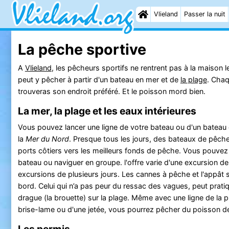
Vlieland
Passer la nuit
La pêche sportive
A
Vlieland
, les pêcheurs sportifs ne rentrent pas à la maison 
peut y pêcher à partir d'un bateau en mer et de
la plage
. Cha
trouveras son endroit préféré. Et le poisson mord bien.
La mer, la plage et les eaux intérieures
Vous pouvez lancer une ligne de votre bateau ou d'un bateau
la
Mer du Nord
. Presque tous les jours, des bateaux de pêche
ports côtiers vers les meilleurs fonds de pêche. Vous pouvez
bateau ou naviguer en groupe. l'offre varie d'une excursion de
excursions de plusieurs jours. Les cannes à pêche et l'appât 
bord. Celui qui n’a pas peur du ressac des vagues, peut pratiq
drague (la brouette) sur la plage. Même avec une ligne de la pl
brise-lame ou d'une jetée, vous pourrez pêcher du poisson d
Les permis