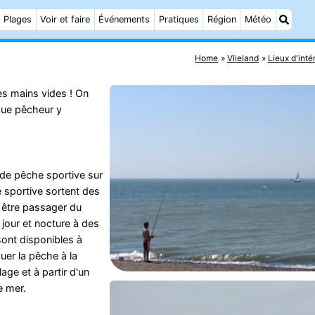
Plages
Voir et faire
Événements
Pratiques
Région
Météo
Home
Vlieland
Lieux d'inté
les mains vides ! On
que pêcheur y
 de pêche sportive sur
 sportive sortent des
 être passager du
 jour et nocture à des
sont disponibles à
uer la pêche à la
age et à partir d'un
e mer.