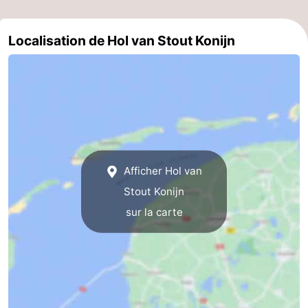
-
Localisation de Hol van Stout Konijn
Leeuwarden
Îles
de
-
la
Schiermonnikoog
-
Frise
Ameland
-
Afficher Hol van
Terschelling
-
Stout Konijn
Texel
Météo
sur la carte
Contact