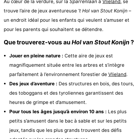
Au cœur de la verdure, sur la
Sparrenlaan
à
Vlieland
, se
Last
trouve l’aire de jeux aventureuse
’t Hol van Stout Konijn
–
un endroit idéal pour les enfants qui veulent s’amuser et
minutes
Plages
pour les parents qui souhaitent se détendre.
Voir
Que trouverez-vous au
Hol van Stout Konijn
?
et
Lieux
Jouer en pleine nature :
Cette aire de jeux est
faire
d'intérêt
-
magnifiquement située entre les arbres et s’intègre
parfaitement à l’environnement forestier de
Vlieland
.
Musées
-
Des jeux d’aventure :
Des structures en bois, des tours,
Monuments
-
des toboggans et des tyroliennes garantissent des
heures de grimpe et d’amusement.
Points
Attractions
Pour tous les âges jusqu’à environ 10 ans :
Les plus
de
-
petits s’amusent dans le bac à sable et sur les petits
jeux, tandis que les plus grands trouvent des défis
vue
Croisières
-