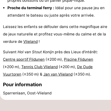
propres boissons ou un panier pique-nique.
sur
des
Boire
Proche du terminal ferry :
Idéal pour une pause jeu en
attendant le bateau ou juste après votre arrivée.
les
phoques
et
Événements
Laissez les enfants se défouler dans cette magnifique aire
Wadden
manger
Pratiques
de jeux naturelle et profitez vous-même du calme et de la
Forum
verdure de
Vlieland
!
Route
Suivant
Hol van Stout Konijn
près des Lieux d'intérêt:
Centre sportif Flidunen
(±200 m),
Piscine Flidunen
-
(±200 m),
Tennis Club Vlieland
(±200 m),
De Oude
Stationnement
Saut
Vuurtoren
(±350 m) &
Jan van Vlieland
(±350 m).
Pour information
des
Adresses
Sparrenlaan, Oost-Vlieland
Wadden
Médicales
Région
Friesland