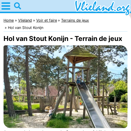
Home
Vlieland
Home
Vlieland
Voir et faire
Terrains de jeux
Hol van Stout Konijn
Astuces
Hol van Stout Konijn - Terrain de jeux
Avec
les
Nature
enfants
Passer
la
Appartements
nuit
-
Vlieduyn
Campings
Hôtels