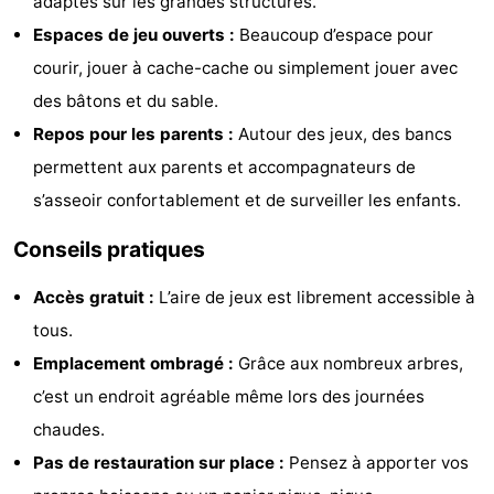
adaptés sur les grandes structures.
Terrains
Nature
Espaces de jeu ouverts :
Beaucoup d’espace pour
courir, jouer à cache-cache ou simplement jouer avec
de
Visites
des bâtons et du sable.
jeux
guidées
Sports
Repos pour les parents :
Autour des jeux, des bancs
permettent aux parents et accompagnateurs de
-
s’asseoir confortablement et de surveiller les enfants.
Faire
-
Conseils pratiques
du
Randonnée
-
Accès gratuit :
L’aire de jeux est librement accessible à
vélo
Équitation
-
tous.
Emplacement ombragé :
Grâce aux nombreux arbres,
Peche
-
c’est un endroit agréable même lors des journées
Sportive
Equitation
-
chaudes.
Pas de restauration sur place :
Pensez à apporter vos
Promenade
Observation