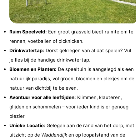
Terrains
Nature
de
Visites
Ruim Speelveld:
Een groot grasveld biedt ruimte om te
jeux
guidées
Sports
rennen, voetballen of picknicken.
-
Drinkwatertap:
Dorst gekregen van al dat spelen? Vul
je fles bij de handige drinkwatertap.
Faire
-
Bloemen en Planten:
De speeltuin is aangelegd als een
du
Randonnée
-
natuurlijk paradijs, vol groen, bloemen en plekjes om de
natuur
van dichtbij te beleven.
vélo
Équitation
-
Avontuur voor alle leeftijden:
Klimmen, klauteren,
Peche
-
glijden en schommelen – voor ieder kind is er genoeg
plezier.
Sportive
Equitation
-
Unieke Locatie:
Gelegen aan de rand van het dorp, met
Promenade
Observation
uitzicht op de
Waddendijk
en op loopafstand van de