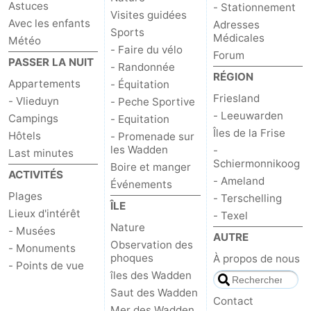
Astuces
- Stationnement
Visites guidées
Avec les enfants
Adresses
Sports
Médicales
Météo
- Faire du vélo
Forum
PASSER LA NUIT
- Randonnée
RÉGION
Appartements
- Équitation
Friesland
- Vlieduyn
- Peche Sportive
- Leeuwarden
Campings
- Equitation
Îles de la Frise
Hôtels
- Promenade sur
les Wadden
-
Last minutes
Schiermonnikoog
Boire et manger
ACTIVITÉS
- Ameland
Événements
Plages
- Terschelling
ÎLE
Lieux d'intérêt
- Texel
Nature
- Musées
AUTRE
Observation des
- Monuments
phoques
À propos de nous
- Points de vue
îles des Wadden
Saut des Wadden
Contact
Mer des Wadden