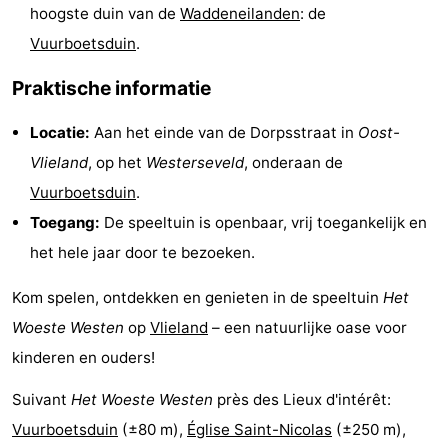
hoogste duin van de
Waddeneilanden
: de
sur
des
Boire
Vuurboetsduin
.
les
phoques
et
Événements
Praktische informatie
Wadden
manger
Pratiques
Locatie:
Aan het einde van de Dorpsstraat in
Oost-
Vlieland
, op het
Westerseveld
, onderaan de
Forum
Vuurboetsduin
.
Route
Toegang:
De speeltuin is openbaar, vrij toegankelijk en
het hele jaar door te bezoeken.
-
Kom spelen, ontdekken en genieten in de speeltuin
Het
Stationnement
Saut
Woeste Westen
op
Vlieland
– een natuurlijke oase voor
des
Adresses
kinderen en ouders!
Wadden
Médicales
Région
Suivant
Het Woeste Westen
près des Lieux d'intérêt:
Vuurboetsduin
(±80 m),
Église Saint-Nicolas
(±250 m),
Friesland