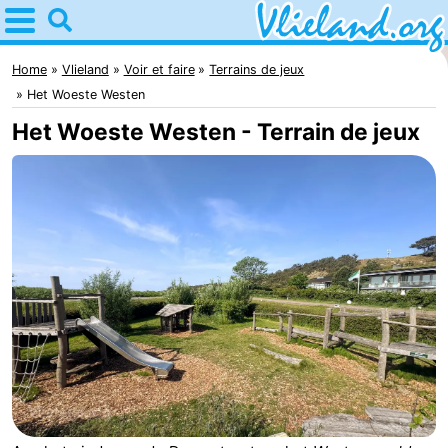
Home
Vlieland
Home
Vlieland
Voir et faire
Terrains de jeux
Het Woeste Westen
Astuces
Het Woeste Westen - Terrain de jeux
Avec
les
Nature
enfants
Passer
la
Appartements
nuit
-
Vlieduyn
Campings
Hôtels