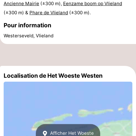
Ancienne Mairie
(±300 m),
Eenzame boom op Vlieland
-
(±300 m) &
Phare de Vlieland
(±300 m).
Leeuwarden
Îles
Pour information
Westerseveld, Vlieland
de
-
la
Schiermonnikoog
-
Frise
Ameland
-
Localisation de Het Woeste Westen
Terschelling
-
Texel
Météo
Contact
Afficher Het Woeste