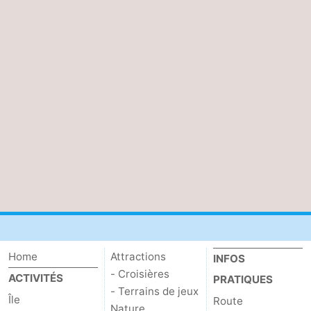
Home
Attractions
INFOS
- Croisières
ACTIVITÉS
PRATIQUES
- Terrains de jeux
Île
Route
Nature