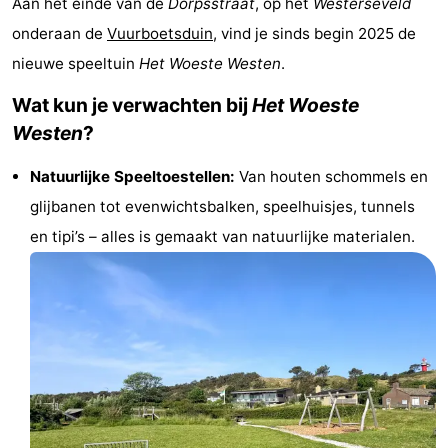
Aan het einde van de
Dorpsstraat
, op het
Westerseveld
Last
onderaan de
Vuurboetsduin
, vind je sinds begin 2025 de
nieuwe speeltuin
Het Woeste Westen
.
minutes
Plages
Wat kun je verwachten bij
Het Woeste
Voir
Westen
?
et
Lieux
Natuurlijke Speeltoestellen:
Van houten schommels en
faire
d'intérêt
-
glijbanen tot evenwichtsbalken, speelhuisjes, tunnels
en tipi’s – alles is gemaakt van natuurlijke materialen.
Musées
-
Monuments
-
Points
Attractions
de
-
vue
Croisières
-