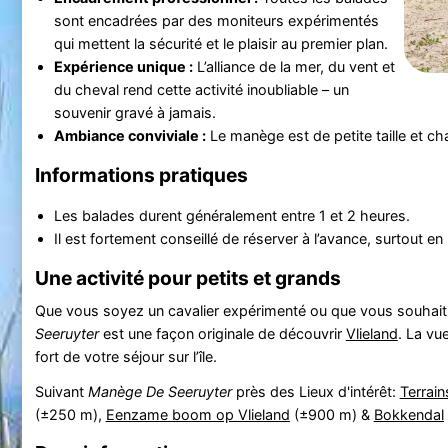
sont encadrées par des moniteurs expérimentés
qui mettent la sécurité et le plaisir au premier plan.
Expérience unique :
L’alliance de la mer, du vent et
du cheval rend cette activité inoubliable – un
souvenir gravé à jamais.
Ambiance conviviale :
Le manège est de petite taille et ch
Informations pratiques
Les balades durent généralement entre 1 et 2 heures.
Il est fortement conseillé de réserver à l’avance, surtout en
Une activité pour petits et grands
Que vous soyez un cavalier expérimenté ou que vous souhai
Seeruyter
est une façon originale de découvrir
Vlieland
. La vu
fort de votre séjour sur l’île.
Suivant
Manège De Seeruyter
près des Lieux d'intérêt:
Terrai
(±250 m),
Eenzame boom op Vlieland
(±900 m) &
Bokkendal