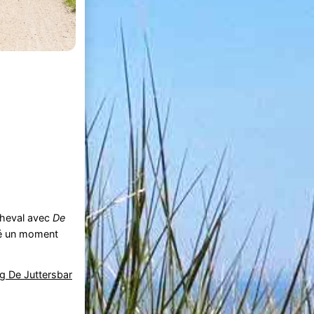
cheval avec
De
vité un moment
g De Juttersbar