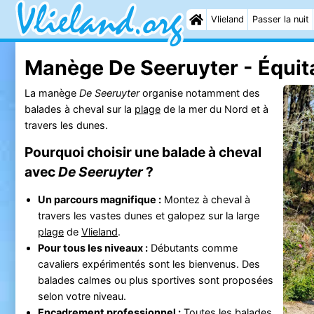
Vlieland
Passer la nuit
Manège De Seeruyter - Équit
La manège
De Seeruyter
organise notamment des
balades à cheval sur la
plage
de la mer du Nord et à
travers les dunes.
Pourquoi choisir une balade à cheval
avec
De Seeruyter
?
Un parcours magnifique :
Montez à cheval à
travers les vastes dunes et galopez sur la large
plage
de
Vlieland
.
Pour tous les niveaux :
Débutants comme
cavaliers expérimentés sont les bienvenus. Des
balades calmes ou plus sportives sont proposées
selon votre niveau.
Encadrement professionnel :
Toutes les balades