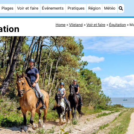
Plages
Voir et faire
Événements
Pratiques
Région
Météo
Home
Vlieland
Voir et faire
Équitation
Ma
ation