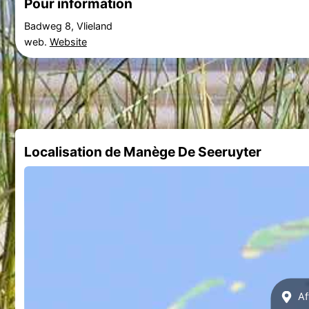
Pour information
Badweg 8, Vlieland
web.
Website
Localisation de Manège De Seeruyter
Af