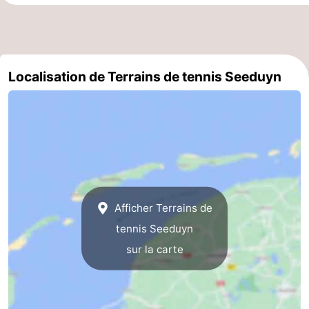
sur
des
Boire
les
phoques
et
Événements
Localisation de Terrains de tennis Seeduyn
Wadden
manger
Pratiques
Forum
Route
-
Stationnement
Saut
Afficher Terrains de
tennis Seeduyn
des
Adresses
sur la carte
Wadden
Médicales
Région
Friesland