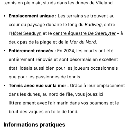
tennis en plein air, situés dans les dunes de
Vlieland
.
Last
Emplacement unique :
Les terrains se trouvent au
minutes
Plages
cœur du paysage dunaire le long du
Badweg
, entre
l’
Hôtel Seeduyn
et le
centre équestre
De Seeruyter
– à
Voir
deux pas de la
plage
et de la
Mer du Nord
.
et
Lieux
Entièrement rénovés :
En 2024, les courts ont été
entièrement rénovés et sont désormais en excellent
faire
d'intérêt
-
état, idéals aussi bien pour les joueurs occasionnels
Musées
-
que pour les passionnés de tennis.
Tennis avec vue sur la mer :
Grâce à leur emplacement
Monuments
-
dans les dunes, au nord de l’île, vous jouez ici
Points
Attractions
littéralement avec l’air marin dans vos poumons et le
bruit des vagues en toile de fond.
de
-
Informations pratiques
vue
Croisières
-