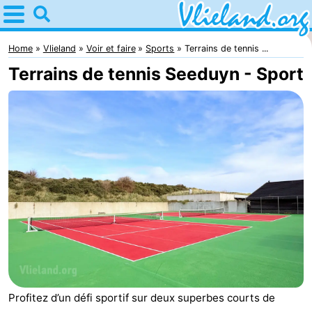
Home
Vlieland
Home
Vlieland
Voir et faire
Sports
Terrains de tennis ...
Terrains de tennis Seeduyn - Sport
Astuces
Avec
les
Nature
enfants
Passer
la
Appartements
nuit
-
Vlieduyn
Campings
Profitez d’un défi sportif sur deux superbes courts de
Hôtels