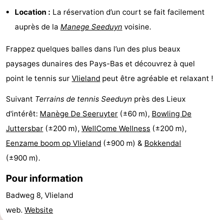
Location :
La réservation d’un court se fait facilement
Terrains
Nature
auprès de la
Manege Seeduyn
voisine.
de
Visites
Frappez quelques balles dans l’un des plus beaux
jeux
guidées
Sports
paysages dunaires des Pays-Bas et découvrez à quel
point le tennis sur
Vlieland
peut être agréable et relaxant !
-
Suivant
Terrains de tennis Seeduyn
près des Lieux
Faire
-
d'intérêt:
Manège De Seeruyter
(±60 m),
Bowling De
du
Randonnée
-
Juttersbar
(±200 m),
WellCome Wellness
(±200 m),
Eenzame boom op Vlieland
(±900 m) &
Bokkendal
vélo
Équitation
-
(±900 m).
Peche
-
Pour information
Sportive
Equitation
-
Badweg 8, Vlieland
web.
Website
Promenade
Observation