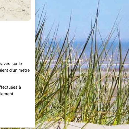
ravés sur le
aient d'un mètre
ffectuées à
alement