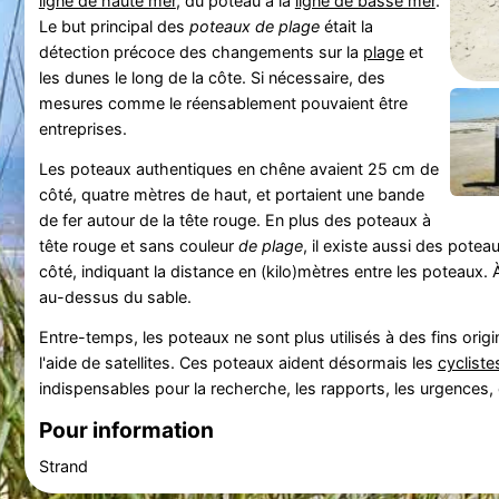
ligne de haute mer
, du poteau à la
ligne de basse mer
.
Le but principal des
poteaux de plage
était la
détection précoce des changements sur la
plage
et
les dunes le long de la côte. Si nécessaire, des
mesures comme le réensablement pouvaient être
entreprises.
Les poteaux authentiques en chêne avaient 25 cm de
côté, quatre mètres de haut, et portaient une bande
de fer autour de la tête rouge. En plus des poteaux à
tête rouge et sans couleur
de plage
, il existe aussi des pote
côté, indiquant la distance en (kilo)mètres entre les poteaux. 
au-dessus du sable.
Entre-temps, les poteaux ne sont plus utilisés à des fins ori
l'aide de satellites. Ces poteaux aident désormais les
cycliste
indispensables pour la recherche, les rapports, les urgences, 
Pour information
Strand