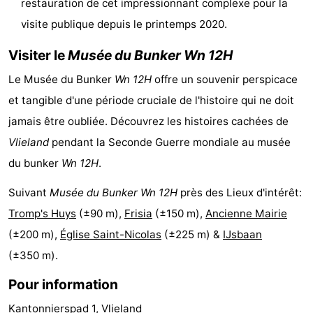
restauration de cet impressionnant complexe pour la
-
visite publique depuis le printemps 2020.
Leeuwarden
Îles
Visiter le
Musée du Bunker Wn 12H
Le Musée du Bunker
Wn 12H
offre un souvenir perspicace
de
-
et tangible d'une période cruciale de l'histoire qui ne doit
la
Schiermonnikoog
-
jamais être oubliée. Découvrez les histoires cachées de
Vlieland
pendant la Seconde Guerre mondiale au musée
Frise
Ameland
-
du bunker
Wn 12H
.
Terschelling
-
Suivant
Musée du Bunker Wn 12H
près des Lieux d'intérêt:
Texel
Météo
Tromp's Huys
(±90 m),
Frisia
(±150 m),
Ancienne Mairie
(±200 m),
Église Saint-Nicolas
(±225 m) &
IJsbaan
Contact
(±350 m).
Pour information
Kantonnierspad 1, Vlieland