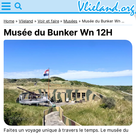
Home
Vlieland
Home
Vlieland
Voir et faire
Musées
Musée du Bunker Wn ...
Musée du Bunker Wn 12H
Astuces
Avec
les
Nature
enfants
Passer
la
Appartements
nuit
-
Vlieduyn
Campings
Hôtels
Faites un voyage unique à travers le temps. Le musée du