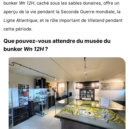
bunker
Wn 12H
, caché sous les sables dunaires, offre un
Last
aperçu de la vie pendant la Seconde Guerre mondiale, la
minutes
Plages
Ligne Atlantique
, et le rôle important de
Vlieland
pendant
cette période.
Voir
Que pouvez-vous attendre du musée du
et
Lieux
bunker
Wn 12H
?
faire
d'intérêt
-
Musées
-
Monuments
-
Points
Attractions
de
-
vue
Croisières
-