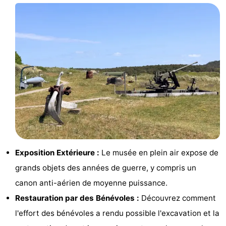
sur
des
Boire
les
phoques
et
Événements
Wadden
manger
Pratiques
Forum
Route
-
Stationnement
Saut
Exposition Extérieure :
Le musée en plein air expose de
grands objets des années de guerre, y compris un
des
Adresses
canon anti-aérien de moyenne puissance.
Wadden
Médicales
Région
Restauration par des Bénévoles :
Découvrez comment
l'effort des bénévoles a rendu possible l'excavation et la
Friesland