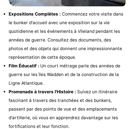
Terrains
Nature
Expositions Complètes :
Commencez votre visite dans
de
Visites
le bunker d'accueil avec une exposition sur la vie
quotidienne et les événements à
Vlieland
pendant les
jeux
guidées
Sports
années de guerre. Consultez des documents, des
-
photos et des objets qui donnent une impressionnante
représentation de cette époque.
Faire
-
Film Éducatif :
Un court métrage parle des années de
du
Randonnée
-
guerre sur les îles Wadden et de la construction de la
Ligne Atlantique.
vélo
Équitation
-
Promenade à travers l'Histoire :
Suivez un itinéraire
Peche
-
fascinant à travers des tranchées et des bunkers,
passant par des points de vue et des emplacements
Sportive
Equitation
-
d'artillerie, où vous en apprendrez davantage sur les
Promenade
Observation
fortifications et leur fonction.