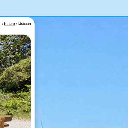
e
Nature
IJsbaan