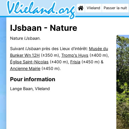
Vlieland
Passer la nuit
IJsbaan - Nature
Nature
IJsbaan
.
Suivant
IJsbaan
près des Lieux d'intérêt:
Musée du
Bunker Wn 12H
(±350 m),
Tromp's Huys
(±400 m),
Église Saint-Nicolas
(±400 m),
Frisia
(±450 m) &
Ancienne Mairie
(±450 m).
Pour information
Lange Baan, Vlieland