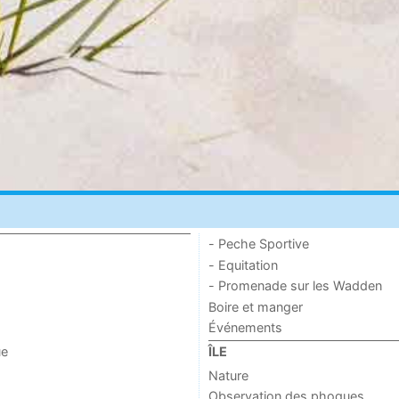
- Peche Sportive
- Equitation
- Promenade sur les Wadden
Boire et manger
Événements
ue
ÎLE
Nature
Observation des phoques