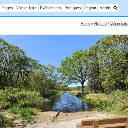
Plages
Voir et faire
Événements
Pratiques
Région
Météo
Home
Vlieland
Voir et fair