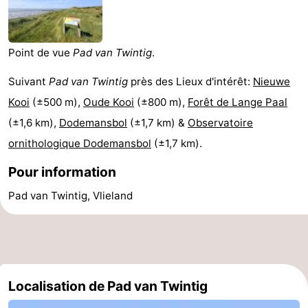
Last
minutes
Plages
Point de vue
Pad van Twintig
.
Voir
Suivant
Pad van Twintig
près des Lieux d'intérêt:
Nieuwe
Kooi
(±500 m),
Oude Kooi
(±800 m),
Forêt de Lange Paal
et
Lieux
(±1,6 km),
Dodemansbol
(±1,7 km) &
Observatoire
faire
d'intérêt
-
ornithologique Dodemansbol
(±1,7 km).
Pour information
Musées
-
Pad van Twintig, Vlieland
Monuments
-
Points
Attractions
de
-
Localisation de Pad van Twintig
vue
Croisières
-