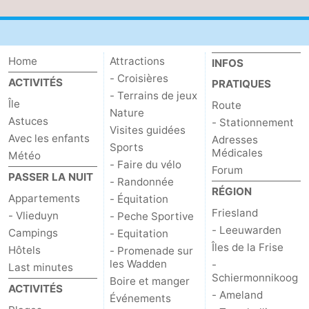
-
Leeuwarden
Îles
Home
Attractions
INFOS
- Croisières
ACTIVITÉS
de
-
PRATIQUES
- Terrains de jeux
Île
Route
Nature
la
Schiermonnikoog
-
Astuces
- Stationnement
Visites guidées
Avec les enfants
Adresses
Frise
Ameland
-
Sports
Médicales
Météo
- Faire du vélo
Forum
Terschelling
-
PASSER LA NUIT
- Randonnée
RÉGION
Appartements
- Équitation
Texel
Météo
Friesland
- Vlieduyn
- Peche Sportive
- Leeuwarden
Campings
- Equitation
Contact
Îles de la Frise
Hôtels
- Promenade sur
les Wadden
-
Last minutes
Schiermonnikoog
Boire et manger
ACTIVITÉS
- Ameland
Événements