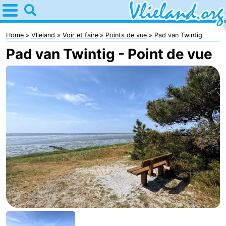
Home
Vlieland
Home
Vlieland
Voir et faire
Points de vue
Pad van Twintig
Pad van Twintig - Point de vue
Astuces
Avec
les
Nature
enfants
Passer
la
Appartements
nuit
-
Vlieduyn
Campings
Hôtels