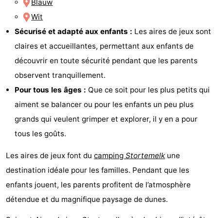
Blauw
Terrains
Nature
Wit
Sécurisé et adapté aux enfants :
Les aires de jeux sont
de
Visites
claires et accueillantes, permettant aux enfants de
jeux
guidées
Sports
découvrir en toute sécurité pendant que les parents
observent tranquillement.
-
Pour tous les âges :
Que ce soit pour les plus petits qui
Faire
-
aiment se balancer ou pour les enfants un peu plus
grands qui veulent grimper et explorer, il y en a pour
du
Randonnée
-
tous les goûts.
vélo
Équitation
-
Les aires de jeux font du
camping
Stortemelk
une
Peche
-
destination idéale pour les familles. Pendant que les
enfants jouent, les parents profitent de l’atmosphère
Sportive
Equitation
-
détendue et du magnifique paysage de dunes.
Promenade
Observation