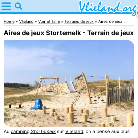
Home
Vlieland
Home
Vlieland
Voir et faire
Terrains de jeux
Aires de jeux ...
Aires de jeux Stortemelk - Terrain de jeux
Astuces
Avec
les
Nature
enfants
Passer
la
Appartements
nuit
-
Vlieduyn
Campings
Au
camping
Stortemelk
sur
Vlieland
, on a pensé aux plus
Hôtels