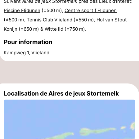
Suivant
Aires de jeux Stortemelk
près des Lieux d'intérêt:
sur
des
Boire
Piscine Flidunen
(±500 m),
Centre sportif Flidunen
(±500 m),
Tennis Club Vlieland
(±550 m),
Hol van Stout
les
phoques
et
Événements
Konijn
(±650 m) &
Witte lid
(±750 m).
Wadden
manger
Pratiques
Pour information
Forum
Kampweg 1, Vlieland
Route
-
Localisation de Aires de jeux Stortemelk
Stationnement
Saut
des
Adresses
Wadden
Médicales
Région
Friesland