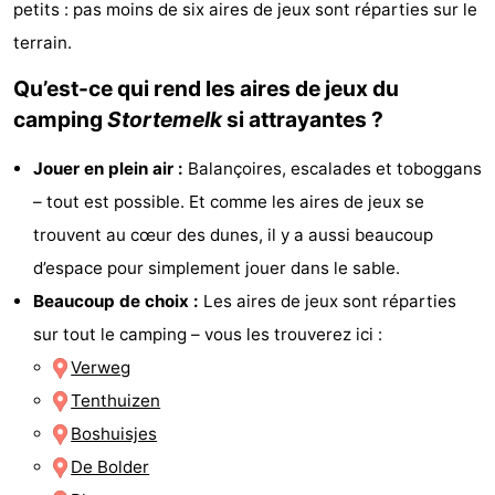
petits : pas moins de six aires de jeux sont réparties sur le
Last
terrain.
minutes
Plages
Qu’est-ce qui rend les aires de jeux du
camping
Stortemelk
si attrayantes ?
Voir
Jouer en plein air :
Balançoires, escalades et toboggans
et
Lieux
– tout est possible. Et comme les aires de jeux se
faire
d'intérêt
-
trouvent au cœur des dunes, il y a aussi beaucoup
d’espace pour simplement jouer dans le sable.
Musées
-
Beaucoup de choix :
Les aires de jeux sont réparties
Monuments
-
sur tout le camping – vous les trouverez ici :
Verweg
Points
Attractions
Tenthuizen
de
-
Boshuisjes
De Bolder
vue
Croisières
-