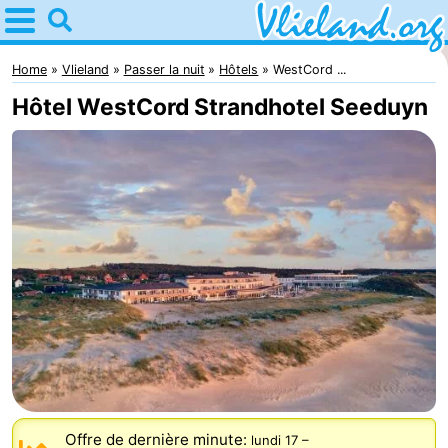
Home
Vlieland
Home
Vlieland
Passer la nuit
Hôtels
WestCord ...
Hôtel WestCord Strandhotel Seeduyn
Astuces
Avec
les
Nature
enfants
Passer
la
Appartements
nuit
-
Vlieduyn
Campings
Hôtels
Offre de dernière minute:
lundi 17
–