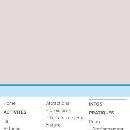
Home
Attractions
INFOS
- Croisières
ACTIVITÉS
PRATIQUES
- Terrains de jeux
Île
Route
Nature
Astuces
- Stationnement