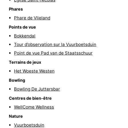
sur
des
Boire
Phares
Phare de Vlieland
les
phoques
et
Événements
Points de vue
Wadden
manger
Pratiques
Bokkendal
Tour d’observation sur la Vuurboetsduin
Forum
Point de vue Pad van de Staatsschuur
Route
Terrains de jeux
Het Woeste Westen
-
Bowling
Stationnement
Saut
Bowling De Juttersbar
des
Adresses
Centres de bien-être
WellCome Wellness
Wadden
Médicales
Région
Nature
Friesland
Vuurboetsduin