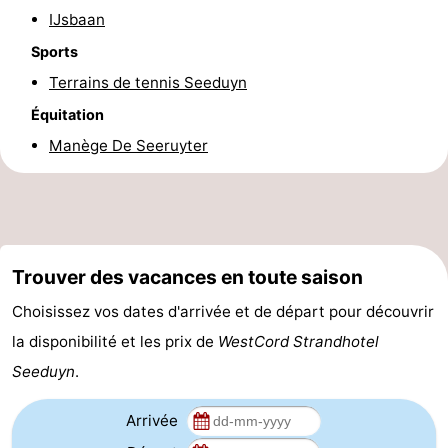
IJsbaan
-
Sports
Leeuwarden
Îles
Terrains de tennis Seeduyn
Équitation
de
-
Manège De Seeruyter
la
Schiermonnikoog
-
Frise
Ameland
-
Terschelling
-
Trouver des vacances en toute saison
Texel
Météo
Choisissez vos dates d'arrivée et de départ pour découvrir
la disponibilité et les prix de
WestCord Strandhotel
Contact
Seeduyn
.
Arrivée