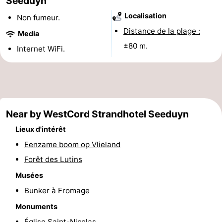
Seeduyn
Terrains
Nature
Localisation
Non fumeur.
Distance de la plage :
Media
de
Visites
±80 m.
Internet WiFi.
jeux
guidées
Sports
-
Faire
-
Near by WestCord Strandhotel Seeduyn
du
Randonnée
-
Lieux d'intérêt
Eenzame boom op Vlieland
vélo
Équitation
-
Forêt des Lutins
Peche
-
Musées
Bunker à Fromage
Sportive
Equitation
-
Monuments
Promenade
Observation
Église Saint-Nicolas