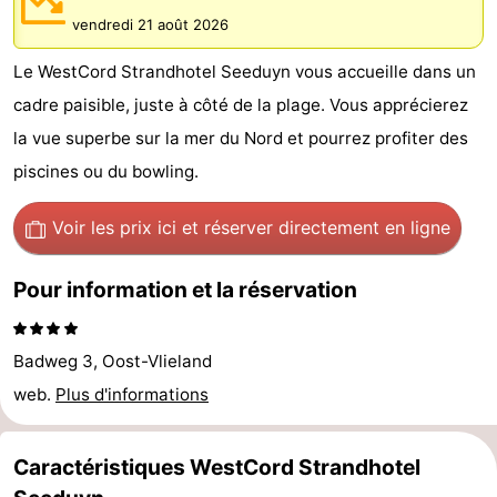
vendredi 21 août 2026
Last
Le WestCord Strandhotel Seeduyn vous accueille dans un
minutes
Plages
cadre paisible, juste à côté de la plage. Vous apprécierez
Voir
la vue superbe sur la mer du Nord et pourrez profiter des
piscines ou du bowling.
et
Lieux
Voir les prix ici
et réserver directement en ligne
faire
d'intérêt
-
Musées
-
Pour information et la réservation
Monuments
-
Badweg 3, Oost-Vlieland
Points
Attractions
web.
Plus d'informations
de
-
Caractéristiques WestCord Strandhotel
vue
Croisières
-