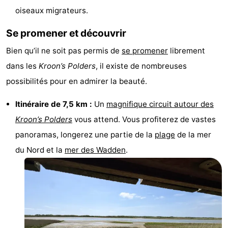
oiseaux migrateurs.
sur
des
Boire
Se promener et découvrir
les
phoques
et
Événements
Bien qu’il ne soit pas permis de
se promener
librement
Wadden
manger
Pratiques
dans les
Kroon’s Polders
, il existe de nombreuses
possibilités pour en admirer la beauté.
Forum
Itinéraire de 7,5 km :
Un
magnifique circuit autour des
Route
Kroon’s Polders
vous attend. Vous profiterez de vastes
-
panoramas, longerez une partie de la
plage
de la mer
du Nord et la
mer des Wadden
.
Stationnement
Saut
des
Adresses
Wadden
Médicales
Région
Friesland