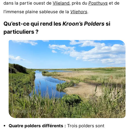
dans la partie ouest de
Vlieland
, près du
Posthuys
et de
Last
l’immense plaine sableuse de la
Vliehors
.
minutes
Plages
Qu’est-ce qui rend les
Kroon’s Polders
si
particuliers ?
Voir
et
Lieux
faire
d'intérêt
-
Musées
-
Monuments
-
Points
Attractions
de
-
vue
Croisières
-
Quatre polders différents :
Trois polders sont