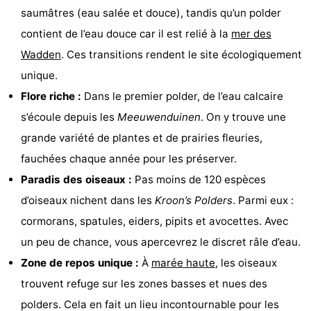
saumâtres (eau salée et douce), tandis qu’un polder
Terrains
Nature
contient de l’eau douce car il est relié à la
mer des
de
Visites
Wadden
. Ces transitions rendent le site écologiquement
unique.
jeux
guidées
Sports
Flore riche :
Dans le premier polder, de l’eau calcaire
-
s’écoule depuis les
Meeuwenduinen
. On y trouve une
grande variété de plantes et de prairies fleuries,
Faire
-
fauchées chaque année pour les préserver.
du
Randonnée
-
Paradis des oiseaux :
Pas moins de 120 espèces
d’oiseaux nichent dans les
Kroon’s Polders
. Parmi eux :
vélo
Équitation
-
cormorans, spatules, eiders, pipits et avocettes. Avec
Peche
-
un peu de chance, vous apercevrez le discret râle d’eau.
Zone de repos unique :
À
marée haute
, les oiseaux
Sportive
Equitation
-
trouvent refuge sur les zones basses et nues des
Promenade
Observation
polders. Cela en fait un lieu incontournable pour les