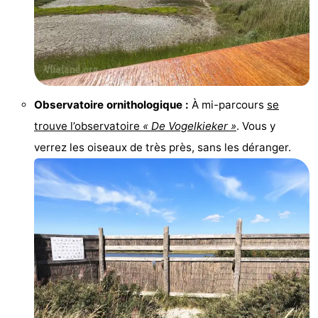
-
Leeuwarden
Îles
de
-
Observatoire ornithologique :
À mi-parcours
se
la
Schiermonnikoog
-
trouve l’observatoire
« De Vogelkieker »
. Vous y
verrez les oiseaux de très près, sans les déranger.
Frise
Ameland
-
Terschelling
-
Texel
Météo
Contact