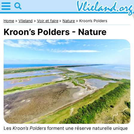
Home
Vlieland
Home
Vlieland
Voir et faire
Nature
Kroon’s Polders
Kroon’s Polders - Nature
Astuces
Avec
les
Nature
enfants
Passer
la
Appartements
nuit
-
Vlieduyn
Campings
Hôtels
Les
Kroon’s Polders
forment une réserve naturelle unique