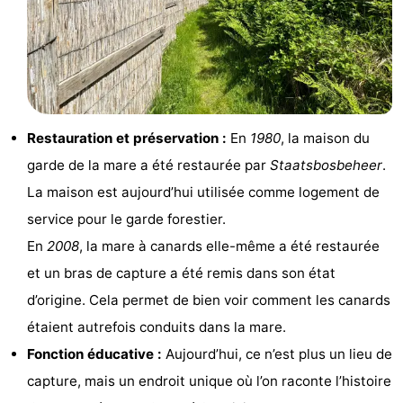
sur
des
Boire
les
phoques
et
Événements
Wadden
manger
Pratiques
Restauration et préservation :
En
1980
, la maison du
Forum
garde de la mare a été restaurée par
Staatsbosbeheer
.
Route
La maison est aujourd’hui utilisée comme logement de
service pour le garde forestier.
-
En
2008
, la mare à canards elle-même a été restaurée
Stationnement
Saut
et un bras de capture a été remis dans son état
d’origine. Cela permet de bien voir comment les canards
des
Adresses
étaient autrefois conduits dans la mare.
Wadden
Médicales
Région
Fonction éducative :
Aujourd’hui, ce n’est plus un lieu de
capture, mais un endroit unique où l’on raconte l’histoire
Friesland