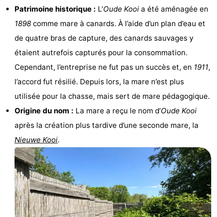
Patrimoine historique :
L’
Oude Kooi
a été aménagée en
Terrains
Nature
1898
comme mare à canards. À l’aide d’un plan d’eau et
de
Visites
de quatre bras de capture, des canards sauvages y
étaient autrefois capturés pour la consommation.
jeux
guidées
Sports
Cependant, l’entreprise ne fut pas un succès et, en
1911
,
-
l’accord fut résilié. Depuis lors, la mare n’est plus
utilisée pour la chasse, mais sert de mare pédagogique.
Faire
-
Origine du nom :
La mare a reçu le nom d’
Oude Kooi
du
Randonnée
-
après la création plus tardive d’une seconde mare, la
Nieuwe Kooi
.
vélo
Équitation
-
Peche
-
Sportive
Equitation
-
Promenade
Observation