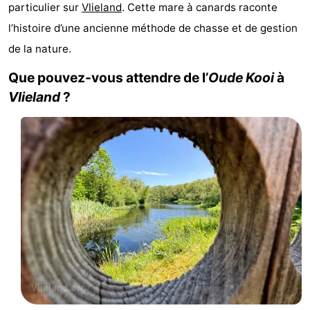
particulier sur
Vlieland
. Cette mare à canards raconte
Last
l’histoire d’une ancienne méthode de chasse et de gestion
minutes
Plages
de la nature.
Que pouvez-vous attendre de l’
Oude Kooi
à
Voir
Vlieland
?
et
Lieux
faire
d'intérêt
-
Musées
-
Monuments
-
Points
Attractions
de
-
vue
Croisières
-