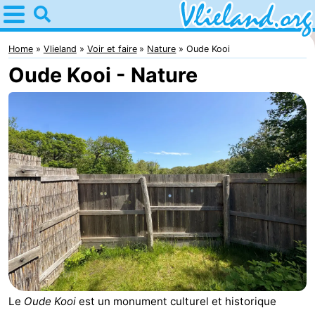
Home
Vlieland
Home
Vlieland
Voir et faire
Nature
Oude Kooi
Oude Kooi - Nature
Astuces
Avec
les
Nature
enfants
Passer
la
Appartements
nuit
-
Vlieduyn
Campings
Hôtels
Le
Oude Kooi
est un monument culturel et historique