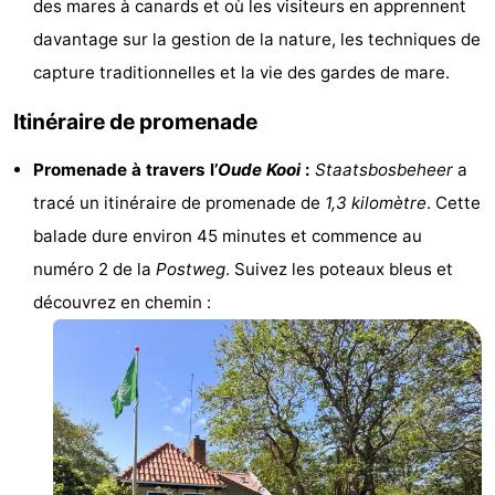
des mares à canards et où les visiteurs en apprennent
-
davantage sur la gestion de la nature, les techniques de
capture traditionnelles et la vie des gardes de mare.
Leeuwarden
Îles
Itinéraire de promenade
de
-
Promenade à travers l’
Oude Kooi
:
Staatsbosbeheer
a
la
Schiermonnikoog
-
tracé un itinéraire de promenade de
1,3 kilomètre
. Cette
Frise
Ameland
-
balade dure environ 45 minutes et commence au
numéro 2 de la
Postweg
. Suivez les poteaux bleus et
Terschelling
-
découvrez en chemin :
Texel
Météo
Contact