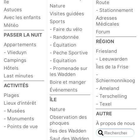
Île
Route
Nature
Astuces
- Stationnement
Visites guidées
Avec les enfants
Adresses
Sports
Médicales
Météo
- Faire du vélo
Forum
PASSER LA NUIT
- Randonnée
RÉGION
Appartements
- Équitation
Friesland
- Vlieduyn
- Peche Sportive
- Leeuwarden
Campings
- Equitation
Îles de la Frise
Hôtels
- Promenade sur
les Wadden
-
Last minutes
Schiermonnikoog
Boire et manger
ACTIVITÉS
- Ameland
Événements
Plages
- Terschelling
ÎLE
Lieux d'intérêt
- Texel
Nature
- Musées
AUTRE
Observation des
- Monuments
phoques
À propos de nous
- Points de vue
îles des Wadden
Saut des Wadden