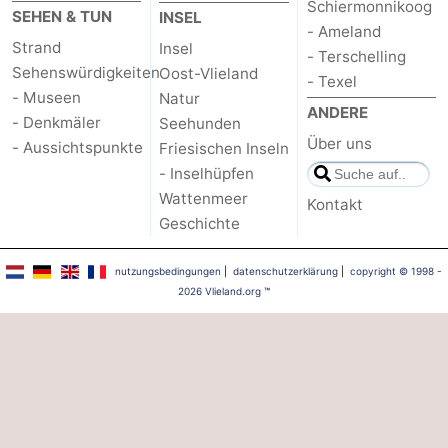
Schiermonnikoog
SEHEN & TUN
INSEL
- Ameland
Strand
Insel
- Terschelling
Sehenswürdigkeiten
Oost-Vlieland
- Texel
- Museen
Natur
ANDERE
- Denkmäler
Seehunden
Über uns
- Aussichtspunkte
Friesischen Inseln
- Inselhüpfen
Wattenmeer
Kontakt
Geschichte
nutzungsbedingungen
|
datenschutzerklärung
|
copyright © 1998 -
2026 Vlieland.org
™