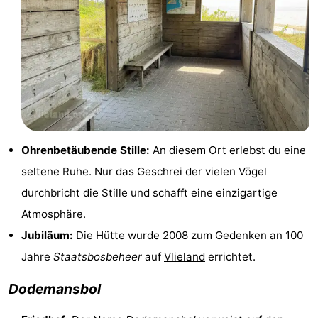
und
Veranstaltungen
trinken
Praktisch
Forum
Route
-
Ohrenbetäubende Stille:
An diesem Ort erlebst du eine
seltene Ruhe. Nur das Geschrei der vielen Vögel
Fähre
Inselhüpfen
durchbricht die Stille und schafft eine einzigartige
Reisebuchshop
Atmosphäre.
Jubiläum:
Die Hütte wurde 2008 zum Gedenken an 100
Medizin
Jahre
Staatsbosbeheer
auf
Vlieland
errichtet.
Adressen
Region
Dodemansbol
Friesland