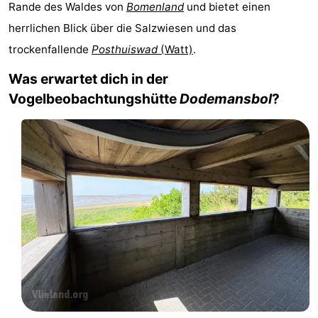
Rande des Waldes von
Bomenland
und bietet einen
Hotels
herrlichen Blick über die Salzwiesen und das
trockenfallende
Posthuiswad
(Watt)
.
Lastminutes
Was erwartet dich in der
Strand
Vogelbeobachtungshütte
Dodemansbol
?
Sehen
&
-
tun
Museen
-
Denkmäler
-
Aussichtspunkte
Attraktionen
-
Rundfahrten
-