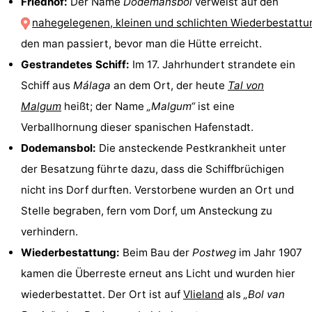
Friedhof:
Der Name
Dodemansbol
verweist auf den
-
nahegelegenen, kleinen und schlichten Wiederbestattu
den man passiert, bevor man die Hütte erreicht.
Leeuwarden
Watteninseln
Gestrandetes Schiff:
Im 17. Jahrhundert strandete ein
-
Schiff aus
Málaga
an dem Ort, der heute
Tal von
Malgum
heißt; der Name
„Malgum“
ist eine
Schiermonnikoog
-
Verballhornung dieser spanischen Hafenstadt.
Ameland
-
Dodemansbol:
Die ansteckende Pestkrankheit unter
der Besatzung führte dazu, dass die Schiffbrüchigen
Terschelling
-
nicht ins Dorf durften. Verstorbene wurden an Ort und
Texel
Wetter
Stelle begraben, fern vom Dorf, um Ansteckung zu
verhindern.
Kontakt
Wiederbestattung:
Beim Bau der
Postweg
im Jahr 1907
kamen die Überreste erneut ans Licht und wurden hier
wiederbestattet. Der Ort ist auf
Vlieland
als
„Bol van