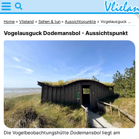
Home
Vlieland
Home
Vlieland
Sehen & tun
Aussichtspunkte
Vogelausguck ...
Vogelausguck Dodemansbol - Aussichtspunkt
Tipps
Für
kindern
Oost-
Vlieland
Natur
Übernachten
Appartements
-
Die Vogelbeobachtungshütte
Dodemansbol
liegt am
Vlieduyn
Campingplätze