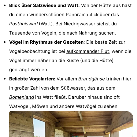
Blick über Salzwiese und Watt:
Von der Hütte aus hast
Spielplätze
Natur
du einen wunderschönen Panoramablick über das
Führungen
Posthuiswad
(Watt)
. Bei
Niedrigwasser
siehst du
Tausende von Vögeln, die nach Nahrung suchen.
Sport
Vögel im Rhythmus der Gezeiten:
Die beste Zeit zur
-
Vogelbeobachtung ist bei
aufkommender Flut
, wenn die
Vögel immer näher an die Küste (und die Hütte)
Radfahren
-
gedrängt werden.
Wandern
-
Beliebte Vogelarten:
Vor allem
Brandgänse
trinken hier
in großer Zahl von dem Süßwasser, das aus dem
Reiten
-
Bomenland
ins Watt fließt. Darüber hinaus sind oft
Wattwandern
-
Watvögel, Möwen und andere Watvögel zu sehen.
Sportangeln
Seehunden
Essen