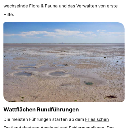
wechselnde Flora & Fauna und das Verwalten von erste
-
Hilfe.
Leeuwarden
Watteninseln
-
Schiermonnikoog
-
Ameland
-
Terschelling
-
Texel
Wetter
Kontakt
Wattflächen Rundführungen
Die meisten Führungen starten ab dem
Friesischen
Festland
richtung Ameland und Schiermonnikoog. Der