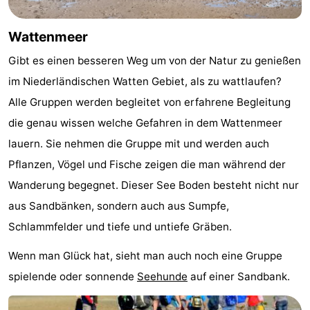
Spielplätze
Natur
Wattenmeer
Führungen
Gibt es einen besseren Weg um von der Natur zu genießen
Sport
im Niederländischen Watten Gebiet, als zu wattlaufen?
Alle Gruppen werden begleitet von erfahrene Begleitung
-
die genau wissen welche Gefahren in dem Wattenmeer
Radfahren
-
lauern. Sie nehmen die Gruppe mit und werden auch
Pflanzen, Vögel und Fische zeigen die man während der
Wandern
-
Wanderung begegnet. Dieser See Boden besteht nicht nur
Reiten
-
aus Sandbänken, sondern auch aus Sumpfe,
Schlammfelder und tiefe und untiefe Gräben.
Wattwandern
-
Wenn man Glück hat, sieht man auch noch eine Gruppe
Sportangeln
Seehunden
spielende oder sonnende
Seehunde
auf einer Sandbank.
Essen