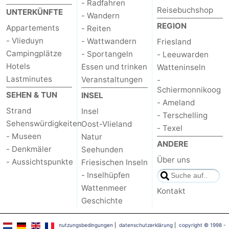
- Radfahren
Reisebuchshop
UNTERKÜNFTE
- Wandern
REGION
Appartements
- Reiten
- Vlieduyn
- Wattwandern
Friesland
Campingplätze
- Sportangeln
- Leeuwarden
Hotels
Essen und trinken
Watteninseln
Lastminutes
Veranstaltungen
-
Schiermonnikoog
SEHEN & TUN
INSEL
- Ameland
Strand
Insel
- Terschelling
Sehenswürdigkeiten
Oost-Vlieland
- Texel
- Museen
Natur
ANDERE
- Denkmäler
Seehunden
Über uns
- Aussichtspunkte
Friesischen Inseln
- Inselhüpfen
Wattenmeer
Kontakt
Geschichte
nutzungsbedingungen
|
datenschutzerklärung
|
copyright © 1998 -