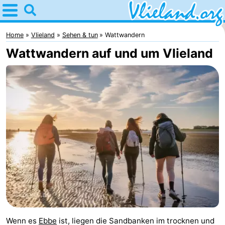
Home
Vlieland
Home
Vlieland
Sehen & tun
Wattwandern
Wattwandern auf und um Vlieland
Tipps
Für
kindern
Oost-
Vlieland
Natur
Übernachten
Appartements
-
Vlieduyn
Campingplätze
Wenn es
Ebbe
ist, liegen die Sandbanken im trocknen und