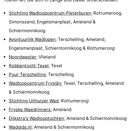
Stichting Wadloopcentrum
Pieterburen
; Rottumeroog,
Simonszand, Engelsmanplaat, Ameland &
Schiermonnikoog
Avontuurlijk Wadlopen
; Terschelling, Ameland,
Engelsmanplaat, Schiermonnikoog &
Rottumeroog
Noordwester
; Vlieland
Robbentocht Texel
; Texel
Puur Terschelling
; Terschelling
Wadloopcentrum Fryslân
; Texel, Terschelling, Ameland
& Schiermonnikoog
Stichting Uithuizer Wad
;
Rottumeroog
Fryske Waedrinners
; Ameland
Dijkstra's Wadlooptochten
; Ameland & Schiermonnikoog
Wadgids.nl
; Ameland & Schiermonnikoog