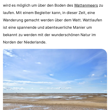
wird es möglich um über den Boden des
Wattenmeers
zu
Hotels
laufen. Mit einem Begleiter kann, in dieser Zeit, eine
Lastminutes
Wanderung gemacht werden über dem Watt. Wattlaufen
ist eine spannende und abenteuerliche Manier um
Strand
bekannt zu werden mit der wunderschönen Natur im
Sehen
Norden der Niederlande.
&
-
tun
Museen
-
Denkmäler
-
Aussichtspunkte
Attraktionen
-
Rundfahrten
-