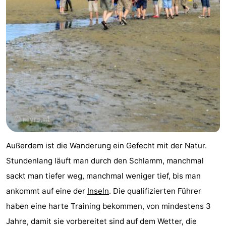
und
Veranstaltungen
trinken
Praktisch
Forum
Route
-
Fähre
Inselhüpfen
Außerdem ist die Wanderung ein Gefecht mit der Natur.
Reisebuchshop
Stundenlang läuft man durch den Schlamm, manchmal
Medizin
sackt man tiefer weg, manchmal weniger tief, bis man
ankommt auf eine der
Inseln
. Die qualifizierten Führer
Adressen
Region
haben eine harte Training bekommen, von mindestens 3
Friesland
Jahre, damit sie vorbereitet sind auf dem Wetter, die