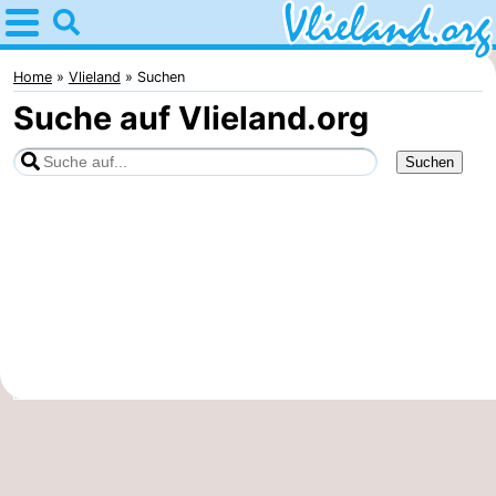
Home
Vlieland
Home
Vlieland
Suchen
Suche auf Vlieland.org
Tipps
Für
kindern
Oost-
Vlieland
Natur
Übernachten
Appartements
-
Vlieduyn
Campingplätze