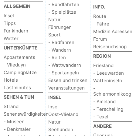
- Rundfahrten
ALLGEMEIN
INFO.
Spielplätze
Natur
- Spielplätze
Insel
Route
Natur
Führungen
Tipps
- Fähre
Führungen
Für kindern
Medizin Adressen
Sport
Sport
Wetter
Forum
- Radfahren
Reisebuchshop
UNTERKÜNFTE
-
- Wandern
REGION
Appartements
- Reiten
Radfahren
-
- Vlieduyn
- Wattwandern
Friesland
Campingplätze
- Sportangeln
- Leeuwarden
Wandern
-
Hotels
Essen und trinken
Watteninseln
Lastminutes
Veranstaltungen
-
Reiten
-
Schiermonnikoog
SEHEN & TUN
INSEL
- Ameland
Wattwandern
-
Strand
Insel
- Terschelling
Sehenswürdigkeiten
Oost-Vlieland
- Texel
Sportangeln
Seehunden
- Museen
Natur
ANDERE
- Denkmäler
Seehunden
Essen
Über uns