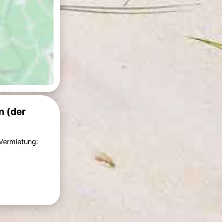
n (der
 Vermietung: