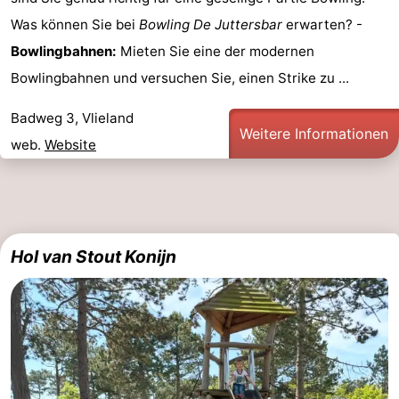
Was können Sie bei
Bowling De Juttersbar
erwarten? -
Bowlingbahnen:
Mieten Sie eine der modernen
Bowlingbahnen und versuchen Sie, einen Strike zu ...
Badweg 3, Vlieland
Weitere Informationen
web.
Website
Hol van Stout Konijn