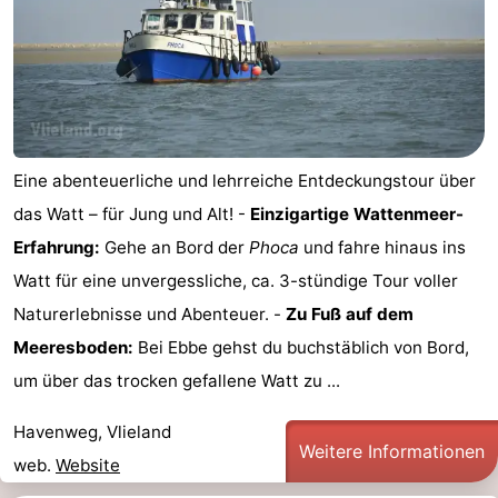
Eine abenteuerliche und lehrreiche Entdeckungstour über
das Watt – für Jung und Alt! -
Einzigartige Wattenmeer-
Erfahrung:
Gehe an Bord der
Phoca
und fahre hinaus ins
Watt für eine unvergessliche, ca. 3-stündige Tour voller
Naturerlebnisse und Abenteuer. -
Zu Fuß auf dem
Meeresboden:
Bei Ebbe gehst du buchstäblich von Bord,
um über das trocken gefallene Watt zu ...
Havenweg, Vlieland
Weitere Informationen
web.
Website