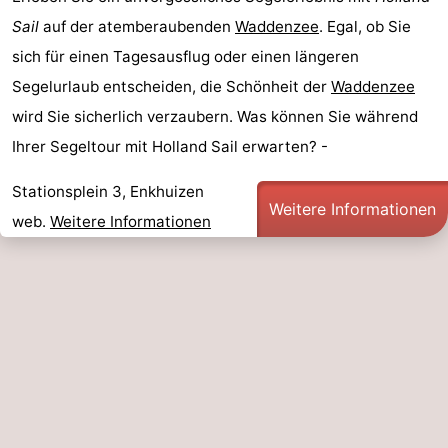
Sail
auf der atemberaubenden
Waddenzee
. Egal, ob Sie
sich für einen Tagesausflug oder einen längeren
Segelurlaub entscheiden, die Schönheit der
Waddenzee
wird Sie sicherlich verzaubern. Was können Sie während
Ihrer Segeltour mit Holland Sail erwarten? -
Stationsplein 3, Enkhuizen
Weitere Informationen
web.
Weitere Informationen