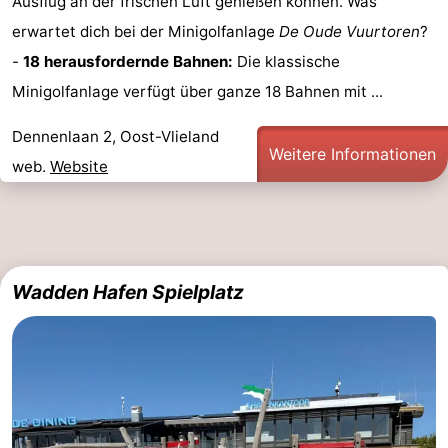
Ausflug an der frischen Luft genießen können. Was
erwartet dich bei der Minigolfanlage
De Oude Vuurtoren
?
-
18 herausfordernde Bahnen:
Die klassische
Minigolfanlage verfügt über ganze 18 Bahnen mit ...
Dennenlaan 2, Oost-Vlieland
Weitere Informationen
web.
Website
Wadden Hafen Spielplatz