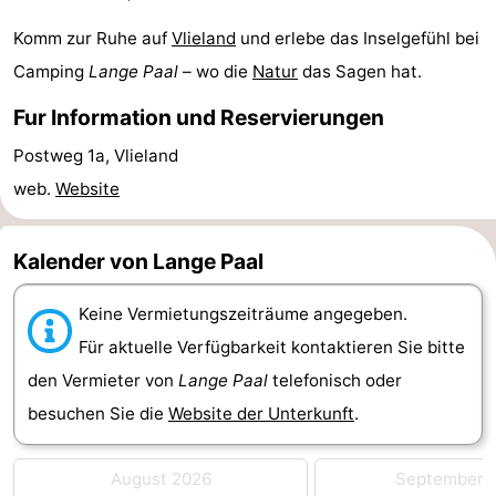
und
Veranstaltungen
Komm zur Ruhe auf
Vlieland
und erlebe das Inselgefühl bei
Camping
Lange Paal
– wo die
Natur
das Sagen hat.
trinken
Praktisch
Fur Information und Reservierungen
Forum
Postweg 1a, Vlieland
Route
web.
Website
-
Kalender von Lange Paal
Fähre
Inselhüpfen
Keine Vermietungszeiträume angegeben.
Reisebuchshop
Für aktuelle Verfügbarkeit kontaktieren Sie bitte
Medizin
den Vermieter von
Lange Paal
telefonisch oder
besuchen Sie die
Website der Unterkunft
.
Adressen
Region
August 2026
September 
Friesland