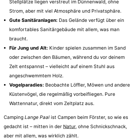
Stellplätze liegen verstreut im Dünnenwald, ohne
Spielplätze
Natur
Strom, aber mit viel Atmosphäre und Privatsphäre.
Gute Sanitäranlagen:
Das Gelände verfügt über ein
Führungen
komfortables Sanitärgebäude mit allem, was man
Sport
braucht.
Für Jung und Alt:
Kinder spielen zusammen im Sand
-
oder zwischen den Bäumen, während du vor deinem
Radfahren
-
Zelt entspannst – vielleicht auf einem Stuhl aus
angeschwemmtem Holz.
Wandern
-
Vogelparadies:
Beobachte Löffler, Möwen und andere
Reiten
-
Küstenvögel, die regelmäßig vorbeifliegen. Pure
Wattennatur, direkt vom Zeltplatz aus.
Wattwandern
-
Camping
Lange Paal
ist Campen beim Förster, so wie es
Sportangeln
Seehunden
gedacht ist – mitten in der
Natur
, ohne Schnickschnack,
Essen
aber mit allem, was wirklich zählt.