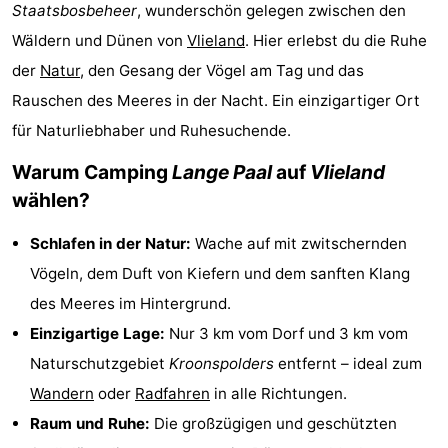
Staatsbosbeheer
, wunderschön gelegen zwischen den
Hotels
Wäldern und Dünen von
Vlieland
. Hier erlebst du die Ruhe
Lastminutes
der
Natur
, den Gesang der Vögel am Tag und das
Rauschen des Meeres in der Nacht. Ein einzigartiger Ort
Strand
für Naturliebhaber und Ruhesuchende.
Sehen
Warum Camping
Lange Paal
auf
Vlieland
wählen?
&
-
Schlafen in der Natur:
Wache auf mit zwitschernden
tun
Museen
-
Vögeln, dem Duft von Kiefern und dem sanften Klang
Denkmäler
-
des Meeres im Hintergrund.
Einzigartige Lage:
Nur 3 km vom Dorf und 3 km vom
Aussichtspunkte
Attraktionen
Naturschutzgebiet
Kroonspolders
entfernt – ideal zum
-
Wandern
oder
Radfahren
in alle Richtungen.
Raum und Ruhe:
Die großzügigen und geschützten
Rundfahrten
-