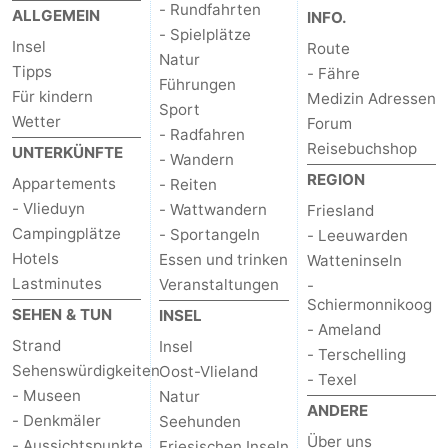
- Rundfahrten
ALLGEMEIN
INFO.
- Spielplätze
Insel
Route
Natur
Tipps
- Fähre
Führungen
Für kindern
Medizin Adressen
Sport
Wetter
Forum
- Radfahren
Reisebuchshop
UNTERKÜNFTE
- Wandern
REGION
Appartements
- Reiten
- Vlieduyn
- Wattwandern
Friesland
Campingplätze
- Sportangeln
- Leeuwarden
Hotels
Essen und trinken
Watteninseln
Lastminutes
Veranstaltungen
-
Schiermonnikoog
SEHEN & TUN
INSEL
- Ameland
Strand
Insel
- Terschelling
Sehenswürdigkeiten
Oost-Vlieland
- Texel
- Museen
Natur
ANDERE
- Denkmäler
Seehunden
Über uns
- Aussichtspunkte
Friesischen Inseln