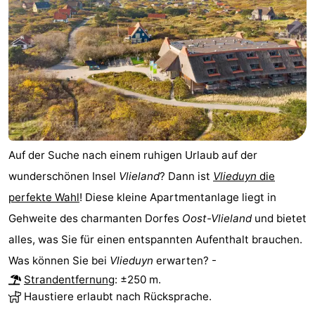
Hotels
Lastminutes
Strand
Sehen
&
-
Auf der Suche nach einem ruhigen Urlaub auf der
tun
Museen
-
wunderschönen Insel
Vlieland
? Dann ist
Vlieduyn
die
perfekte Wahl
! Diese kleine Apartmentanlage liegt in
Denkmäler
-
Gehweite des charmanten Dorfes
Oost-Vlieland
und bietet
Aussichtspunkte
Attraktionen
alles, was Sie für einen entspannten Aufenthalt brauchen.
Was können Sie bei
Vlieduyn
erwarten? -
-
Strandentfernung
: ±250 m.
Haustiere erlaubt nach Rücksprache.
Rundfahrten
-