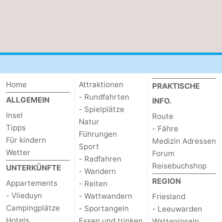
und
Veranstaltungen
trinken
Praktisch
Forum
Route
Home
Attraktionen
PRAKTISCHE
- Rundfahrten
ALLGEMEIN
INFO.
-
- Spielplätze
Insel
Route
Natur
Fähre
Inselhüpfen
Tipps
- Fähre
Führungen
Für kindern
Medizin Adressen
Sport
Reisebuchshop
Wetter
Forum
- Radfahren
Reisebuchshop
UNTERKÜNFTE
Medizin
- Wandern
REGION
Appartements
- Reiten
Adressen
Region
- Vlieduyn
- Wattwandern
Friesland
Campingplätze
- Sportangeln
- Leeuwarden
Friesland
Hotels
Essen und trinken
Watteninseln