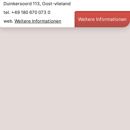
Duinkersoord 113, Oost-vlieland
Spielplätze
Natur
tel. +49 180 670 073 0
Weitere Informationen
Führungen
web.
Weitere Informationen
Sport
-
Radfahren
-
Wandern
-
Reiten
-
Wattwandern
-
Sportangeln
Seehunden
Essen