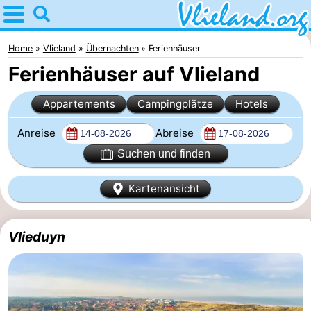
Home
Vlieland
Home
Vlieland
Übernachten
Ferienhäuser
Ferienhäuser auf Vlieland
Tipps
Appartements
Campingplätze
Hotels
Für
Anreise
Abreise
kindern
Oost-
Suchen und finden
Vlieland
Natur
Kartenansicht
Übernachten
Appartements
Vlieduyn
-
Vlieduyn
Campingplätze