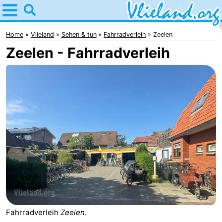
Home
Vlieland
Home
Vlieland
Sehen & tun
Fahrradverleih
Zeelen
Zeelen - Fahrradverleih
Tipps
Für
kindern
Oost-
Vlieland
Natur
Übernachten
Appartements
-
Vlieduyn
Campingplätze
Fahrradverleih
Zeelen
.