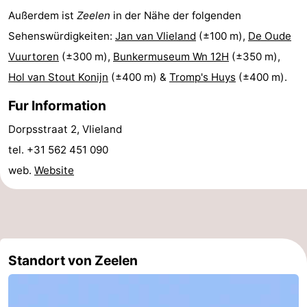
Außerdem ist
Zeelen
in der Nähe der folgenden
Hotels
Sehenswürdigkeiten:
Jan van Vlieland
(±100 m),
De Oude
Lastminutes
Vuurtoren
(±300 m),
Bunkermuseum Wn 12H
(±350 m),
Hol van Stout Konijn
(±400 m) &
Tromp's Huys
(±400 m).
Strand
Fur Information
Sehen
Dorpsstraat 2, Vlieland
&
-
tel. +31 562 451 090
web.
Website
tun
Museen
-
Denkmäler
-
Aussichtspunkte
Attraktionen
Standort von Zeelen
-
Rundfahrten
-