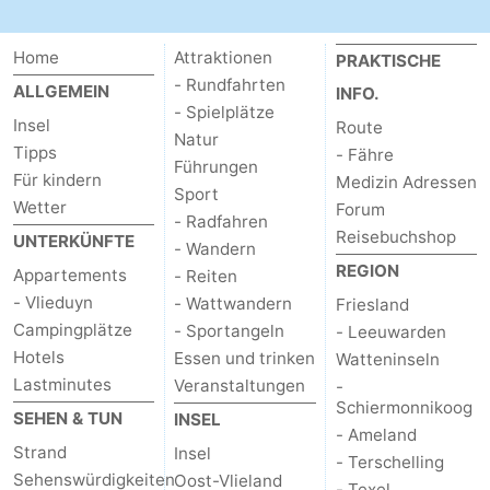
-
Home
Attraktionen
PRAKTISCHE
Leeuwarden
Watteninseln
- Rundfahrten
ALLGEMEIN
INFO.
- Spielplätze
Insel
Route
-
Natur
Tipps
- Fähre
Führungen
Für kindern
Schiermonnikoog
-
Medizin Adressen
Sport
Wetter
Forum
- Radfahren
Ameland
-
Reisebuchshop
UNTERKÜNFTE
- Wandern
REGION
Appartements
- Reiten
Terschelling
-
- Vlieduyn
- Wattwandern
Friesland
Texel
Wetter
Campingplätze
- Sportangeln
- Leeuwarden
Hotels
Essen und trinken
Watteninseln
Kontakt
Lastminutes
Veranstaltungen
-
Schiermonnikoog
SEHEN & TUN
INSEL
- Ameland
Strand
Insel
- Terschelling
Sehenswürdigkeiten
Oost-Vlieland
- Texel