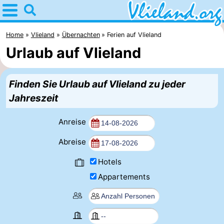
Home
Vlieland
Home
Vlieland
Übernachten
Ferien auf Vlieland
Urlaub auf Vlieland
Tipps
Für
Finden Sie Urlaub auf Vlieland zu jeder
Jahreszeit
kindern
Oost-
Anreise
Vlieland
Natur
Abreise
Übernachten
Hotels
Appartements
Appartements
-
Vlieduyn
Campingplätze