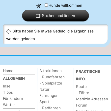
Hunde willkommen
Hotels
Suchen und finden
Lastminutes
Strand
Bitte haben Sie etwas Geduld, die Ergebnisse
werden geladen.
Sehen
&
-
tun
Museen
-
Home
Attraktionen
PRAKTISCHE
Denkmäler
-
- Rundfahrten
ALLGEMEIN
INFO.
- Spielplätze
Aussichtspunkte
Attraktionen
Insel
Route
Natur
Tipps
- Fähre
-
Führungen
Für kindern
Medizin Adressen
Sport
Wetter
Forum
Rundfahrten
-
- Radfahren