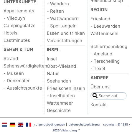
Reisebuchshop
UNTERKÜNFTE
- Wandern
Spielplätze
Natur
REGION
Appartements
- Reiten
- Vlieduyn
- Wattwandern
Friesland
Führungen
Campingplätze
- Sportangeln
- Leeuwarden
Hotels
Essen und trinken
Watteninseln
Sport
Lastminutes
Veranstaltungen
-
Schiermonnikoog
-
SEHEN & TUN
INSEL
- Ameland
Strand
Insel
Radfahren
-
- Terschelling
Sehenswürdigkeiten
Oost-Vlieland
- Texel
- Museen
Natur
Wandern
-
ANDERE
- Denkmäler
Seehunden
Über uns
Reiten
-
- Aussichtspunkte
Friesischen Inseln
- Inselhüpfen
Wattwandern
-
Wattenmeer
Kontakt
Geschichte
Sportangeln
Seehunden
nutzungsbedingungen
|
datenschutzerklärung
|
copyright © 1998 -
Essen
2026 Vlieland.org
™