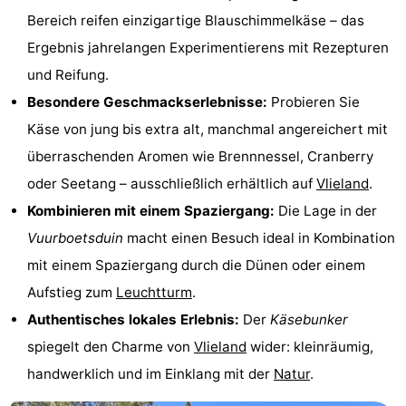
Bereich reifen einzigartige Blauschimmelkäse – das
und
Veranstaltungen
Ergebnis jahrelangen Experimentierens mit Rezepturen
trinken
Praktisch
und Reifung.
Besondere Geschmackserlebnisse:
Probieren Sie
Forum
Käse von jung bis extra alt, manchmal angereichert mit
Route
überraschenden Aromen wie Brennnessel, Cranberry
oder Seetang – ausschließlich erhältlich auf
Vlieland
.
-
Kombinieren mit einem Spaziergang:
Die Lage in der
Fähre
Inselhüpfen
Vuurboetsduin
macht einen Besuch ideal in Kombination
mit einem Spaziergang durch die Dünen oder einem
Reisebuchshop
Aufstieg zum
Leuchtturm
.
Medizin
Authentisches lokales Erlebnis:
Der
Käsebunker
spiegelt den Charme von
Vlieland
wider: kleinräumig,
Adressen
Region
handwerklich und im Einklang mit der
Natur
.
Friesland