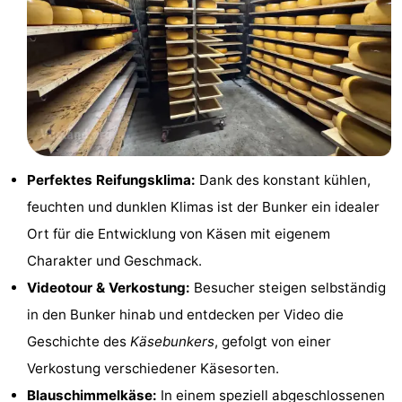
Spielplätze
Natur
Führungen
Sport
-
Perfektes Reifungsklima:
Dank des konstant kühlen,
Radfahren
-
feuchten und dunklen Klimas ist der Bunker ein idealer
Wandern
-
Ort für die Entwicklung von Käsen mit eigenem
Charakter und Geschmack.
Reiten
-
Videotour & Verkostung:
Besucher steigen selbständig
Wattwandern
-
in den Bunker hinab und entdecken per Video die
Geschichte des
Käsebunkers
, gefolgt von einer
Sportangeln
Seehunden
Verkostung verschiedener Käsesorten.
Essen
Blauschimmelkäse:
In einem speziell abgeschlossenen