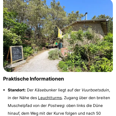
-
Leeuwarden
Watteninseln
-
Schiermonnikoog
-
Ameland
-
Terschelling
-
Texel
Wetter
Praktische Informationen
Kontakt
Standort:
Der
Käsebunker
liegt auf der
Vuurboetsduin
,
in der Nähe des
Leuchtturms
. Zugang über den breiten
Muschelpfad von der
Postweg
: oben links die Düne
hinauf, dem Weg mit der Kurve folgen und nach 50