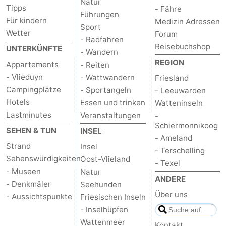
Natur
Tipps
- Fähre
Führungen
Für kindern
Medizin Adressen
Sport
Wetter
Forum
- Radfahren
Reisebuchshop
UNTERKÜNFTE
- Wandern
REGION
Appartements
- Reiten
- Vlieduyn
- Wattwandern
Friesland
Campingplätze
- Sportangeln
- Leeuwarden
Hotels
Essen und trinken
Watteninseln
Lastminutes
Veranstaltungen
-
Schiermonnikoog
SEHEN & TUN
INSEL
- Ameland
Strand
Insel
- Terschelling
Sehenswürdigkeiten
Oost-Vlieland
- Texel
- Museen
Natur
ANDERE
- Denkmäler
Seehunden
Über uns
- Aussichtspunkte
Friesischen Inseln
- Inselhüpfen
Wattenmeer
Kontakt