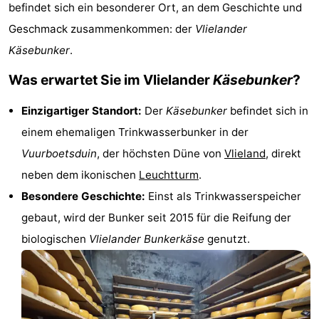
befindet sich ein besonderer Ort, an dem Geschichte und
Hotels
Geschmack zusammenkommen: der
Vlielander
Lastminutes
Käsebunker
.
Was erwartet Sie im Vlielander
Käsebunker
?
Strand
Einzigartiger Standort:
Der
Käsebunker
befindet sich in
Sehen
einem ehemaligen Trinkwasserbunker in der
&
-
Vuurboetsduin
, der höchsten Düne von
Vlieland
, direkt
neben dem ikonischen
Leuchtturm
.
tun
Museen
-
Besondere Geschichte:
Einst als Trinkwasserspeicher
Denkmäler
-
gebaut, wird der Bunker seit 2015 für die Reifung der
biologischen
Vlielander Bunkerkäse
genutzt.
Aussichtspunkte
Attraktionen
-
Rundfahrten
-