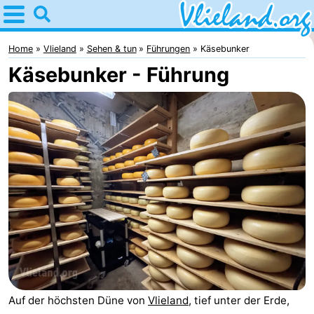
Home
Vlieland
Home
Vlieland
Sehen & tun
Führungen
Käsebunker
Käsebunker - Führung
Tipps
Für
kindern
Oost-
Vlieland
Natur
Übernachten
Appartements
-
Vlieduyn
Campingplätze
Auf der höchsten Düne von
Vlieland
, tief unter der Erde,