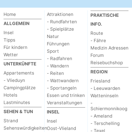
und
Veranstaltungen
Home
Attraktionen
PRAKTISCHE
trinken
Praktisch
- Rundfahrten
ALLGEMEIN
INFO.
- Spielplätze
Insel
Route
Forum
Natur
Tipps
- Fähre
Führungen
Für kindern
Medizin Adressen
Route
Sport
Wetter
Forum
- Radfahren
-
Reisebuchshop
UNTERKÜNFTE
- Wandern
REGION
Appartements
- Reiten
Fähre
Inselhüpfen
- Vlieduyn
- Wattwandern
Friesland
Campingplätze
Reisebuchshop
- Sportangeln
- Leeuwarden
Hotels
Essen und trinken
Watteninseln
Medizin
Lastminutes
Veranstaltungen
-
Schiermonnikoog
SEHEN & TUN
INSEL
Adressen
Region
- Ameland
Strand
Insel
- Terschelling
Friesland
Sehenswürdigkeiten
Oost-Vlieland
- Texel