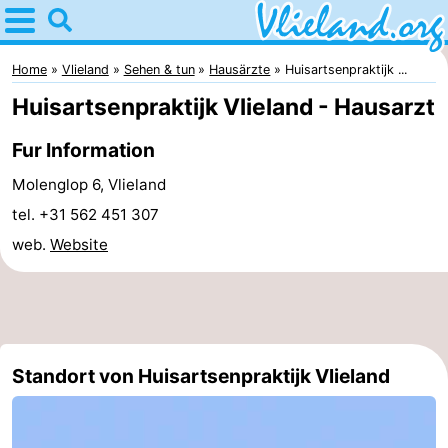
Home
Vlieland
Home
Vlieland
Sehen & tun
Hausärzte
Huisartsenpraktijk ...
Huisartsenpraktijk Vlieland - Hausarzt
Tipps
Fur Information
Für
Molenglop 6, Vlieland
kindern
Oost-
tel. +31 562 451 307
web.
Website
Vlieland
Natur
Übernachten
Appartements
Standort von Huisartsenpraktijk Vlieland
-
Vlieduyn
Campingplätze