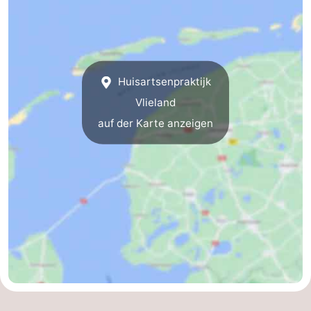
Hotels
Lastminutes
Strand
Huisartsenpraktijk
Vlieland
Sehen
auf der Karte anzeigen
&
-
tun
Museen
-
Denkmäler
-
Aussichtspunkte
Attraktionen
-
Rundfahrten
-