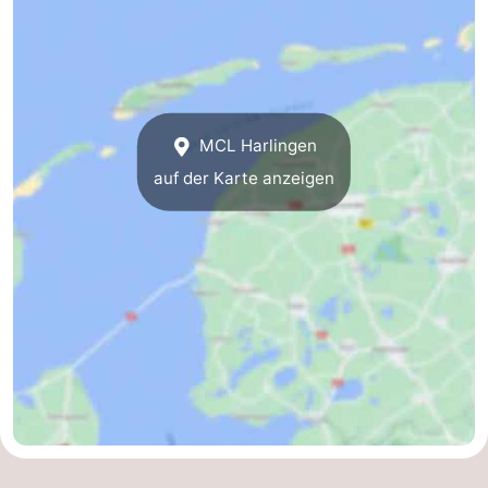
Hotels
Lastminutes
Strand
MCL Harlingen
Sehen
auf der Karte anzeigen
&
-
tun
Museen
-
Denkmäler
-
Aussichtspunkte
Attraktionen
-
Rundfahrten
-