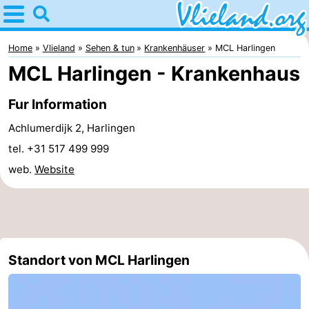
Home
Vlieland
Home
Vlieland
Sehen & tun
Krankenhäuser
MCL Harlingen
MCL Harlingen - Krankenhaus
Tipps
Fur Information
Für
Achlumerdijk 2, Harlingen
kindern
Oost-
tel. +31 517 499 999
web.
Website
Vlieland
Natur
Übernachten
Appartements
Standort von MCL Harlingen
-
Vlieduyn
Campingplätze