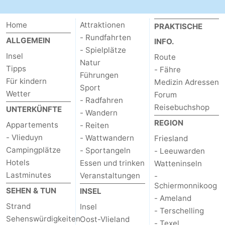
und
Veranstaltungen
Home
Attraktionen
PRAKTISCHE
trinken
Praktisch
- Rundfahrten
ALLGEMEIN
INFO.
- Spielplätze
Insel
Route
Forum
Natur
Tipps
- Fähre
Führungen
Für kindern
Route
Medizin Adressen
Sport
Wetter
Forum
- Radfahren
-
Reisebuchshop
UNTERKÜNFTE
- Wandern
REGION
Appartements
- Reiten
Fähre
Inselhüpfen
- Vlieduyn
- Wattwandern
Friesland
Campingplätze
Reisebuchshop
- Sportangeln
- Leeuwarden
Hotels
Essen und trinken
Watteninseln
Medizin
Lastminutes
Veranstaltungen
-
Schiermonnikoog
SEHEN & TUN
INSEL
Adressen
Region
- Ameland
Strand
Insel
- Terschelling
Friesland
Sehenswürdigkeiten
Oost-Vlieland
- Texel