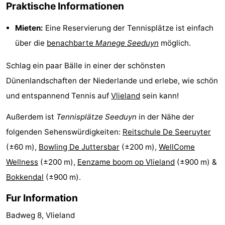
Praktische Informationen
Spielplätze
Natur
Mieten:
Eine Reservierung der Tennisplätze ist einfach
Führungen
über die
benachbarte
Manege Seeduyn
möglich.
Sport
Schlag ein paar Bälle in einer der schönsten
Dünenlandschaften der Niederlande und erlebe, wie schön
-
und entspannend Tennis auf
Vlieland
sein kann!
Radfahren
-
Außerdem ist
Tennisplätze Seeduyn
in der Nähe der
Wandern
-
folgenden Sehenswürdigkeiten:
Reitschule De Seeruyter
(±60 m),
Bowling De Juttersbar
(±200 m),
WellCome
Reiten
-
Wellness
(±200 m),
Eenzame boom op Vlieland
(±900 m) &
Wattwandern
-
Bokkendal
(±900 m).
Sportangeln
Seehunden
Fur Information
Badweg 8, Vlieland
Essen