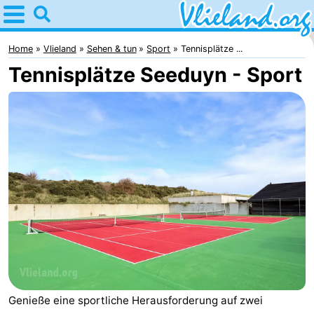
Home
Vlieland
Home
Vlieland
Sehen & tun
Sport
Tennisplätze ...
Tennisplätze Seeduyn - Sport
Tipps
Für
kindern
Oost-
Vlieland
Natur
Übernachten
Appartements
-
Vlieduyn
Campingplätze
Genieße eine sportliche Herausforderung auf zwei