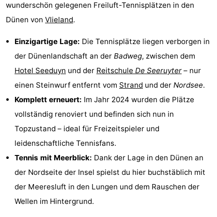
wunderschön gelegenen Freiluft-Tennisplätzen in den
Hotels
Dünen von
Vlieland
.
Lastminutes
Einzigartige Lage:
Die Tennisplätze liegen verborgen in
Strand
der Dünenlandschaft an der
Badweg
, zwischen dem
Hotel Seeduyn
und der
Reitschule
De Seeruyter
– nur
Sehen
einen Steinwurf entfernt vom
Strand
und der
Nordsee
.
&
-
Komplett erneuert:
Im Jahr 2024 wurden die Plätze
vollständig renoviert und befinden sich nun in
tun
Museen
-
Topzustand – ideal für Freizeitspieler und
Denkmäler
-
leidenschaftliche Tennisfans.
Tennis mit Meerblick:
Dank der Lage in den Dünen an
Aussichtspunkte
Attraktionen
der Nordseite der Insel spielst du hier buchstäblich mit
-
der Meeresluft in den Lungen und dem Rauschen der
Wellen im Hintergrund.
Rundfahrten
-