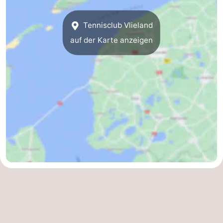
-
Tennisclub Vlieland
Leeuwarden
Watteninseln
auf der Karte anzeigen
-
Schiermonnikoog
-
Ameland
-
Terschelling
-
Texel
Wetter
Kontakt