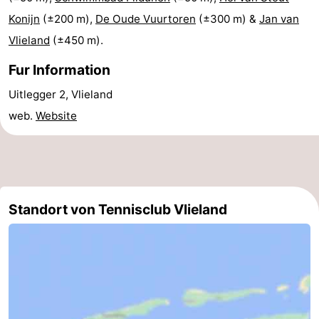
Konijn
(±200 m),
De Oude Vuurtoren
(±300 m) &
Jan van
und
Veranstaltungen
Vlieland
(±450 m).
trinken
Praktisch
Fur Information
Forum
Uitlegger 2, Vlieland
web.
Website
Route
-
Fähre
Inselhüpfen
Standort von Tennisclub Vlieland
Reisebuchshop
Medizin
Adressen
Region
Friesland