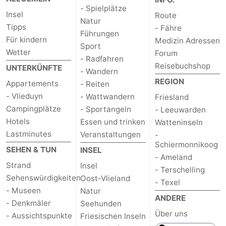
- Spielplätze
Insel
Route
Natur
Tipps
- Fähre
Führungen
Für kindern
Medizin Adressen
Sport
Wetter
Forum
- Radfahren
Reisebuchshop
UNTERKÜNFTE
- Wandern
REGION
Appartements
- Reiten
- Vlieduyn
- Wattwandern
Friesland
Campingplätze
- Sportangeln
- Leeuwarden
Hotels
Essen und trinken
Watteninseln
Lastminutes
Veranstaltungen
-
Schiermonnikoog
SEHEN & TUN
INSEL
- Ameland
Strand
Insel
- Terschelling
Sehenswürdigkeiten
Oost-Vlieland
- Texel
- Museen
Natur
ANDERE
- Denkmäler
Seehunden
Über uns
- Aussichtspunkte
Friesischen Inseln