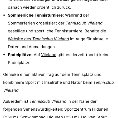
Spielplätze
Natur
danach wieder ordentlich zurück.
Sommerliche Tennisturniere:
Während der
Führungen
Sommerferien organisiert der
Tennisclub Vlieland
Sport
gesellige und sportliche Tennisturniere. Behalte die
Website des
Tennisclub Vlieland
im Auge für aktuelle
-
Daten und Anmeldungen.
Radfahren
-
Padelplätze:
Auf
Vlieland
gibt es derzeit (noch) keine
Padelplätze.
Wandern
-
Genieße einen aktiven Tag auf dem Tennisplatz und
Reiten
-
kombiniere Sport mit Inselruhe und
Natur
beim
Tennisclub
Wattwandern
-
Vlieland
!
Außerdem ist
Tennisclub Vlieland
in der Nähe der
Sportangeln
Seehunden
folgenden Sehenswürdigkeiten:
Sportzentrum Flidunen
Essen
(±50 m),
Schwimmbad Flidunen
(±50 m),
Hol van Stout