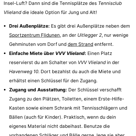
Insel-Luft? Dann sind die Tennisplätze des
Tennisclub
Hotels
Vlieland
die ideale Option für Jung und Alt!
Lastminutes
Drei Außenplätze:
Es gibt drei Außenplätze neben dem
Strand
Sportzentrum Flidunen
, an der
Uitlegger 2
, nur wenige
Gehminuten vom Dorf und
dem Strand
entfernt.
Sehen
Einfache Miete über
VVV Vlieland
:
Einen Platz
&
-
reservierst du am Schalter von
VVV Vlieland
in der
Havenweg 10
. Dort bezahlst du auch die Miete und
tun
Museen
-
erhältst einen Schlüssel für den Zugang.
Denkmäler
-
Zugang und Ausstattung:
Der Schlüssel verschafft
Zugang zu den Plätzen, Toiletten, einem Erste-Hilfe-
Aussichtspunkte
Attraktionen
Kasten sowie einem Schrank mit Tennisschlägern und
-
Bällen (auch für Kinder). Praktisch, wenn du dein
eigenes Material nicht dabeihast. Benutze die
Rundfahrten
-
vorhandenen Schläger und Bälle gerne, lege sie aber