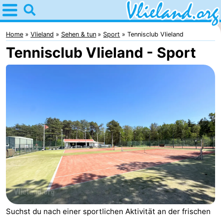
Home
Vlieland
Home
Vlieland
Sehen & tun
Sport
Tennisclub Vlieland
Tennisclub Vlieland - Sport
Tipps
Für
kindern
Oost-
Vlieland
Natur
Übernachten
Appartements
-
Vlieduyn
Campingplätze
Suchst du nach einer sportlichen Aktivität an der frischen