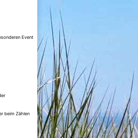
besonderen Event
der
er beim Zählen