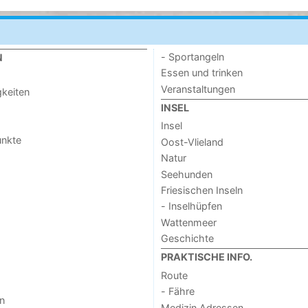
- Sportangeln
N
Essen und trinken
Veranstaltungen
keiten
INSEL
Insel
unkte
Oost-Vlieland
Natur
Seehunden
Friesischen Inseln
- Inselhüpfen
Wattenmeer
Geschichte
PRAKTISCHE INFO.
Route
- Fähre
n
Medizin Adressen