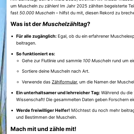
um Muscheln zu zählen! Im Jahr 2025 zählten begeisterte T
fast
50.000 Muscheln
– hilfst du mit, diesen Rekord zu brech
Was ist der
Muschelzähltag
?
Für alle zugänglich:
Egal, ob du ein erfahrener Muschelexp
beitragen.
So funktioniert es:
Gehe zur Flutlinie und sammle
100 Muscheln
rund um ein
Sortiere deine Muscheln nach Art.
Verwende das
Zählformular
, um die Namen der Muscheln
Ein unterhaltsamer und lehrreicher Tag:
Während du die f
Wissenschaft! Die gesammelten Daten geben Forschern ei
Werde freiwilliger Helfer!
Möchtest du noch mehr beitrage
und Bestimmen der Muscheln.
Mach mit und zähle mit!