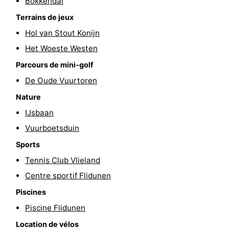
Bokkendal
sur
des
Boire
Terrains de jeux
Hol van Stout Konijn
les
phoques
et
Événements
Het Woeste Westen
Wadden
manger
Pratiques
Parcours de mini-golf
De Oude Vuurtoren
Forum
Nature
Route
IJsbaan
Vuurboetsduin
-
Sports
Stationnement
Saut
Tennis Club Vlieland
Centre sportif Flidunen
des
Adresses
Piscines
Wadden
Médicales
Région
Piscine Flidunen
Friesland
Location de vélos