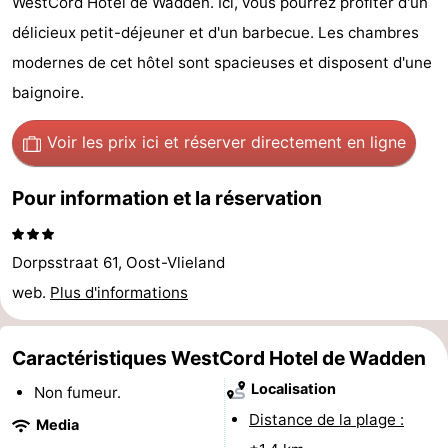
WestCord Hotel de Wadden. Ici, vous pourrez profiter d'un
Last
délicieux petit-déjeuner et d'un barbecue. Les chambres
modernes de cet hôtel sont spacieuses et disposent d'une
minutes
Plages
baignoire.
Voir
Voir les prix ici
et réserver directement en ligne
et
Lieux
Pour information et la réservation
faire
d'intérêt
-
Musées
-
Dorpsstraat 61, Oost-Vlieland
web.
Plus d'informations
Monuments
-
Points
Attractions
Caractéristiques WestCord Hotel de Wadden
de
-
Localisation
Non fumeur.
Distance de la plage :
Media
vue
Croisières
-