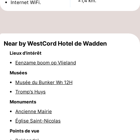
±1,4 km.
Internet WiFi.
Terrains
Nature
de
Visites
jeux
guidées
Sports
Near by WestCord Hotel de Wadden
-
Lieux d'intérêt
Eenzame boom op Vlieland
Faire
-
Musées
du
Randonnée
-
Musée du Bunker Wn 12H
Tromp's Huys
vélo
Équitation
-
Monuments
Peche
-
Ancienne Mairie
Église Saint-Nicolas
Sportive
Equitation
-
Points de vue
Promenade
Observation