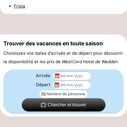
Frisia
-
Leeuwarden
Îles
de
-
Trouver des vacances en toute saison
la
Schiermonnikoog
-
Choisissez vos dates d'arrivée et de départ pour découvrir
Frise
Ameland
-
la disponibilité et les prix de
WestCord Hotel de Wadden
.
Terschelling
-
Arrivée
Départ
Texel
Météo
Contact
Chercher et trouver