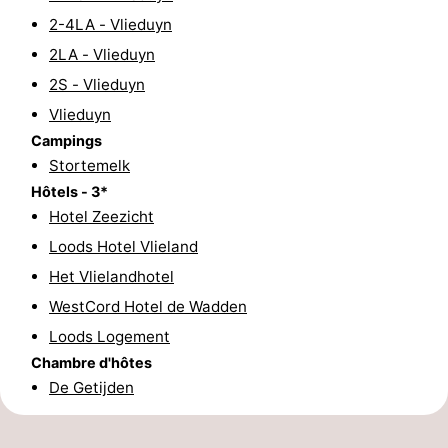
2-4LA - Vlieduyn
Terrains
Nature
2LA - Vlieduyn
de
Visites
2S - Vlieduyn
Vlieduyn
jeux
guidées
Sports
Campings
-
Stortemelk
Hôtels - 3*
Faire
-
Hotel Zeezicht
Loods Hotel Vlieland
du
Randonnée
-
Het Vlielandhotel
vélo
Équitation
-
WestCord Hotel de Wadden
Loods Logement
Peche
-
Chambre d'hôtes
Sportive
Equitation
-
De Getijden
Promenade
Observation