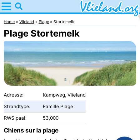
Home
Vlieland
Home
Vlieland
Plage
Stortemelk
Plage Stortemelk
Astuces
Avec
les
Nature
enfants
Passer
la
Appartements
Adresse:
Kampweg
, Vlieland
nuit
-
Strandtype:
Famille Plage
RWS paal:
53,000
Vlieduyn
Campings
Chiens sur la plage
Hôtels