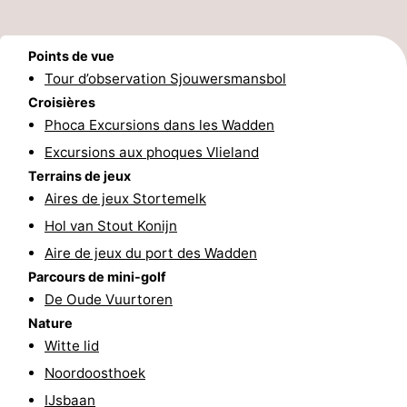
sur
des
Boire
Points de vue
les
phoques
et
Événements
Tour d’observation Sjouwersmansbol
Croisières
Wadden
manger
Pratiques
Phoca Excursions dans les Wadden
Forum
Excursions aux phoques Vlieland
Terrains de jeux
Route
Aires de jeux Stortemelk
Hol van Stout Konijn
-
Aire de jeux du port des Wadden
Stationnement
Saut
Parcours de mini-golf
De Oude Vuurtoren
des
Adresses
Nature
Witte lid
Wadden
Médicales
Région
Noordoosthoek
Friesland
IJsbaan