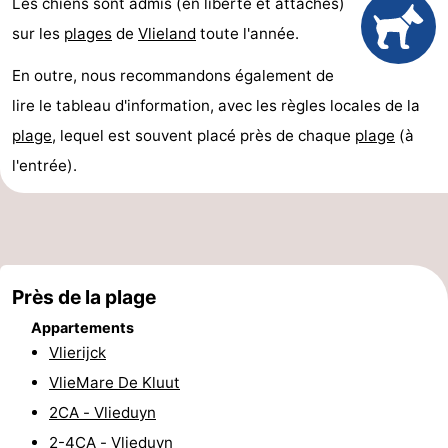
Les chiens sont admis (en liberté et attachés)
Last
sur les
plages
de
Vlieland
toute l'année.
minutes
Plages
En outre, nous recommandons également de
lire le tableau d'information, avec les règles locales de la
Voir
plage
, lequel est souvent placé près de chaque
plage
(à
et
Lieux
l'entrée).
faire
d'intérêt
-
Musées
-
Monuments
-
Près de la plage
Appartements
Points
Attractions
Vlierijck
VlieMare De Kluut
de
-
2CA - Vlieduyn
vue
Croisières
-
2-4CA - Vlieduyn