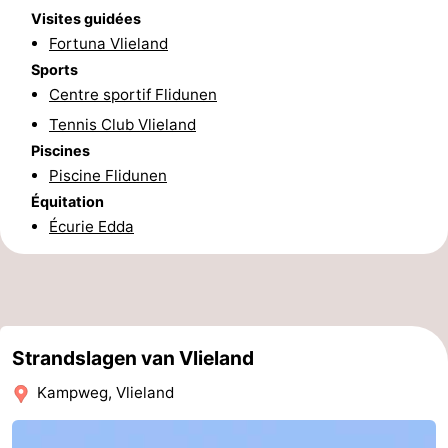
Visites guidées
-
Fortuna Vlieland
Sports
Leeuwarden
Îles
Centre sportif Flidunen
de
-
Tennis Club Vlieland
Piscines
la
Schiermonnikoog
-
Piscine Flidunen
Équitation
Frise
Ameland
-
Écurie Edda
Terschelling
-
Texel
Météo
Contact
Strandslagen van Vlieland
Kampweg, Vlieland