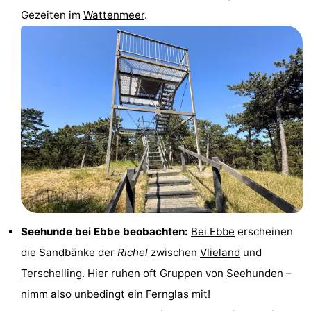
Gezeiten im
Wattenmeer
.
und
Veranstaltungen
trinken
Praktisch
Forum
Route
-
Fähre
Inselhüpfen
Reisebuchshop
Seehunde bei Ebbe beobachten:
Bei Ebbe
erscheinen
Medizin
die Sandbänke der
Richel
zwischen
Vlieland
und
Adressen
Region
Terschelling
. Hier ruhen oft Gruppen von
Seehunden
–
nimm also unbedingt ein Fernglas mit!
Friesland