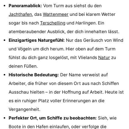
Panoramablick:
Vom Turm aus siehst du den
Spielplätze
Natur
Jachthafen
, das
Wattenmeer
und bei klarem Wetter
Führungen
sogar bis nach
Terschelling
und
Harlingen
. Ein
atemberaubender Ausblick, der dich innehalten lässt.
Sport
Einzigartiges Naturgefühl:
Nur das Geräusch von Wind
-
und Vögeln um dich herum. Hier oben auf dem Turm
fühlst du dich ganz losgelöst, mit Vlielands
Natur
zu
Radfahren
-
deinen Füßen.
Wandern
-
Historische Bedeutung:
Der Name verweist auf
Arbeiter, die früher von diesem Ort aus nach Schiffen
Reiten
-
Ausschau hielten – in der Hoffnung auf Arbeit. Heute ist
Wattwandern
-
es ein ruhiger Platz voller Erinnerungen an die
Vergangenheit.
Sportangeln
Seehunden
Perfekter Ort, um Schiffe zu beobachten:
Sieh, wie
Essen
Boote in den Hafen einlaufen, oder verfolge die