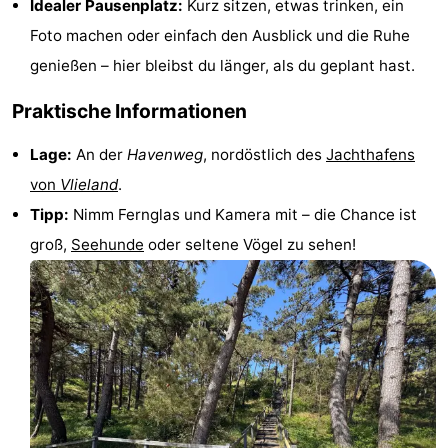
Idealer Pausenplatz:
Kurz sitzen, etwas trinken, ein
-
Foto machen oder einfach den Ausblick und die Ruhe
genießen – hier bleibst du länger, als du geplant hast.
Leeuwarden
Watteninseln
Praktische Informationen
-
Lage:
An der
Havenweg
, nordöstlich des
Jachthafens
Schiermonnikoog
-
von
Vlieland
.
Ameland
-
Tipp:
Nimm Fernglas und Kamera mit – die Chance ist
groß,
Seehunde
oder seltene Vögel zu sehen!
Terschelling
-
Texel
Wetter
Kontakt