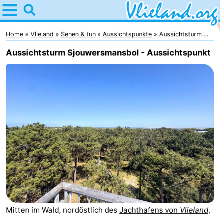
Home
Vlieland
Home
Vlieland
Sehen & tun
Aussichtspunkte
Aussichtsturm ...
Aussichtsturm Sjouwersmansbol - Aussichtspunkt
Tipps
Für
kindern
Oost-
Vlieland
Natur
Übernachten
Appartements
-
Mitten im Wald, nordöstlich des
Jachthafens von
Vlieland
,
Vlieduyn
Campingplätze