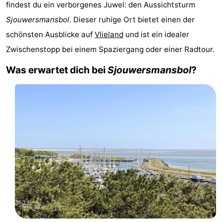
findest du ein verborgenes Juwel: den Aussichtsturm
Hotels
Sjouwersmansbol
. Dieser ruhige Ort bietet einen der
schönsten Ausblicke auf
Vlieland
und ist ein idealer
Lastminutes
Zwischenstopp bei einem Spaziergang oder einer Radtour.
Strand
Was erwartet dich bei
Sjouwersmansbol
?
Sehen
&
-
tun
Museen
-
Denkmäler
-
Aussichtspunkte
Attraktionen
-
Rundfahrten
-