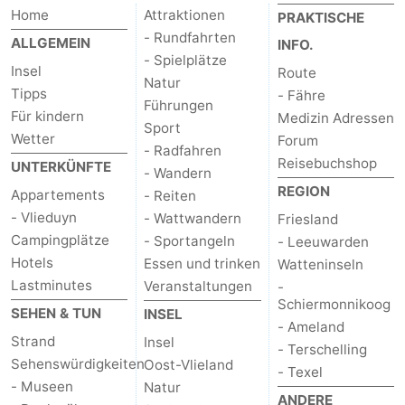
Home
Attraktionen
PRAKTISCHE
- Rundfahrten
ALLGEMEIN
INFO.
- Spielplätze
Insel
Route
Natur
Tipps
- Fähre
Führungen
Für kindern
Medizin Adressen
Sport
Wetter
Forum
- Radfahren
Reisebuchshop
UNTERKÜNFTE
- Wandern
REGION
Appartements
- Reiten
- Vlieduyn
- Wattwandern
Friesland
Campingplätze
- Sportangeln
- Leeuwarden
Hotels
Essen und trinken
Watteninseln
Lastminutes
Veranstaltungen
-
Schiermonnikoog
SEHEN & TUN
INSEL
- Ameland
Strand
Insel
- Terschelling
Sehenswürdigkeiten
Oost-Vlieland
- Texel
- Museen
Natur
ANDERE