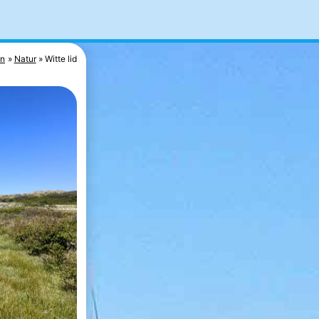
un
Natur
Witte lid