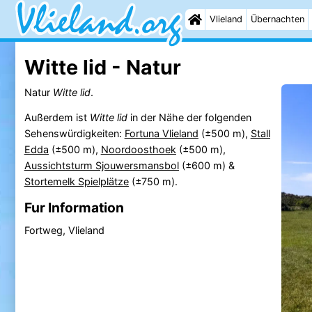
Vlieland
Übernachten
Witte lid - Natur
Natur
Witte lid
.
Außerdem ist
Witte lid
in der Nähe der folgenden
Sehenswürdigkeiten:
Fortuna Vlieland
(±500 m),
Stall
Edda
(±500 m),
Noordoosthoek
(±500 m),
Aussichtsturm Sjouwersmansbol
(±600 m) &
Stortemelk Spielplätze
(±750 m).
Fur Information
Fortweg, Vlieland