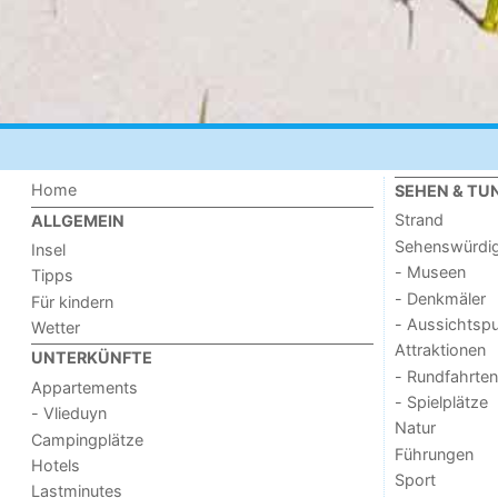
Home
SEHEN & TU
Strand
ALLGEMEIN
Sehenswürdig
Insel
- Museen
Tipps
- Denkmäler
Für kindern
- Aussichtsp
Wetter
Attraktionen
UNTERKÜNFTE
- Rundfahrten
Appartements
- Spielplätze
- Vlieduyn
Natur
Campingplätze
Führungen
Hotels
Sport
Lastminutes