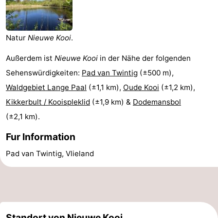
Hotels
Lastminutes
Natur
Nieuwe Kooi
.
Strand
Außerdem ist
Nieuwe Kooi
in der Nähe der folgenden
Sehenswürdigkeiten:
Pad van Twintig
(±500 m),
Sehen
Waldgebiet Lange Paal
(±1,1 km),
Oude Kooi
(±1,2 km),
&
-
Kikkerbult / Kooispleklid
(±1,9 km) &
Dodemansbol
(±2,1 km).
tun
Museen
-
Fur Information
Denkmäler
-
Pad van Twintig, Vlieland
Aussichtspunkte
Attraktionen
-
Rundfahrten
-
Standort von Nieuwe Kooi