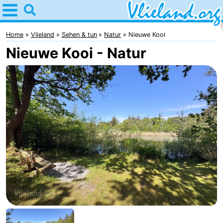
Home
Vlieland
Home
Vlieland
Sehen & tun
Natur
Nieuwe Kooi
Nieuwe Kooi - Natur
Tipps
Für
kindern
Oost-
Vlieland
Natur
Übernachten
Appartements
-
Vlieduyn
Campingplätze