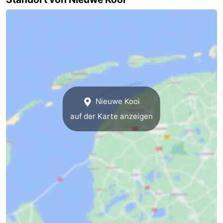
Spielplätze
Natur
Führungen
Sport
-
Nieuwe Kooi
Radfahren
-
auf der Karte anzeigen
Wandern
-
Reiten
-
Wattwandern
-
Sportangeln
Seehunden
Essen