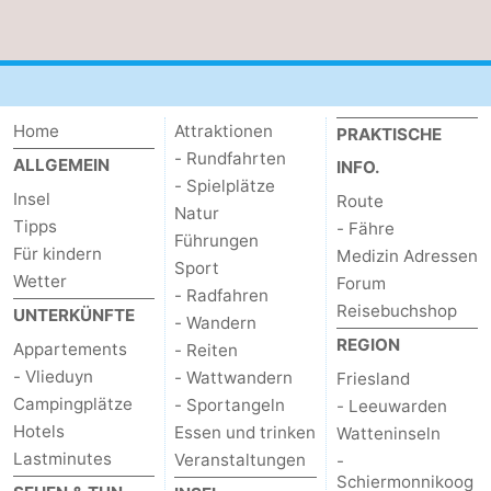
-
Leeuwarden
Watteninseln
Home
Attraktionen
-
PRAKTISCHE
- Rundfahrten
ALLGEMEIN
INFO.
Schiermonnikoog
-
- Spielplätze
Insel
Route
Natur
Tipps
- Fähre
Ameland
-
Führungen
Für kindern
Medizin Adressen
Sport
Terschelling
-
Wetter
Forum
- Radfahren
Reisebuchshop
UNTERKÜNFTE
- Wandern
Texel
Wetter
REGION
Appartements
- Reiten
- Vlieduyn
- Wattwandern
Friesland
Kontakt
Campingplätze
- Sportangeln
- Leeuwarden
Hotels
Essen und trinken
Watteninseln
Lastminutes
Veranstaltungen
-
Schiermonnikoog