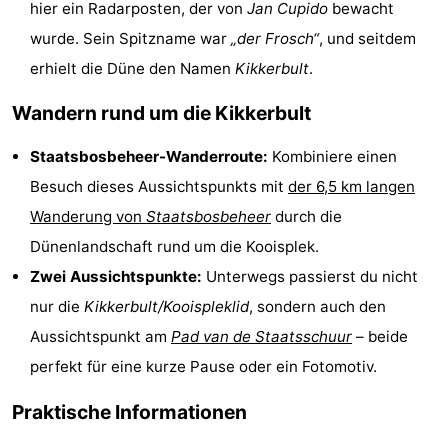
hier ein Radarposten, der von
Jan Cupido
bewacht
und
Veranstaltungen
wurde. Sein Spitzname war
„der Frosch“
, und seitdem
erhielt die Düne den Namen
Kikkerbult
.
trinken
Praktisch
Wandern rund um die Kikkerbult
Forum
Staatsbosbeheer-Wanderroute:
Kombiniere einen
Route
Besuch dieses Aussichtspunkts mit
der 6,5 km langen
-
Wanderung von
Staatsbosbeheer
durch die
Dünenlandschaft rund um die Kooisplek.
Fähre
Inselhüpfen
Zwei Aussichtspunkte:
Unterwegs passierst du nicht
Reisebuchshop
nur die
Kikkerbult/Kooispleklid
, sondern auch den
Aussichtspunkt am
Pad van de Staatsschuur
– beide
Medizin
perfekt für eine kurze Pause oder ein Fotomotiv.
Adressen
Region
Praktische Informationen
Friesland