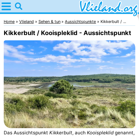
Home
Vlieland
Home
Vlieland
Sehen & tun
Aussichtspunkte
Kikkerbult / ...
Kikkerbult / Kooispleklid - Aussichtspunkt
Tipps
Für
kindern
Oost-
Vlieland
Natur
Übernachten
Appartements
-
Das Aussichtspunkt
Kikkerbult
, auch
Kooispleklid
genannt,
Vlieduyn
Campingplätze