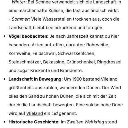
-
Winter:
Bei Schnee verwandelt sich die Landschaft in
Spielplätze
Natur
eine märchenhafte Kulisse, die fast ausländisch wirkt.
-
Sommer:
Viele Wasserstellen trocknen aus, doch die
Führungen
Landschaft bleibt beeindruckend und fotogen.
Sport
Vögel beobachten:
Je nach Jahreszeit kannst du hier
besondere Arten antreffen, darunter: Rohrweihe,
-
Kornweihe, Feldschwirl, Schwarzkehlchen,
Radfahren
-
Steinschmätzer, Bekassine, Grünschenkel, Ringdrossel
und sogar Krickente und Brandente.
Wandern
-
Landschaft in Bewegung:
Um 1900 bestand
Vlieland
Reiten
-
größtenteils aus kahlen, wandernden Dünen. Der Wind
blies den Sand zu hohen Dünen, die sich mit der Zeit
Wattwandern
-
durch die Landschaft bewegten. Eine solche hohe Düne
Sportangeln
Seehunden
wird auf
Vlieland
ein
Lid
genannt.
Historische Geschichte:
Im
Zweiten Weltkrieg
stand
Essen