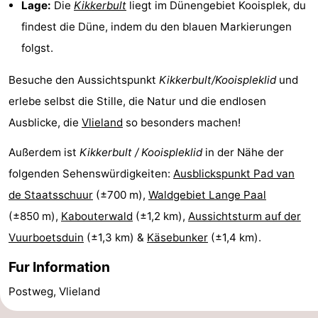
Lage:
Die
Kikkerbult
liegt im Dünengebiet Kooisplek, du
-
findest die Düne, indem du den blauen Markierungen
folgst.
Leeuwarden
Watteninseln
Besuche den Aussichtspunkt
Kikkerbult/Kooispleklid
und
-
erlebe selbst die Stille, die Natur und die endlosen
Schiermonnikoog
-
Ausblicke, die
Vlieland
so besonders machen!
Ameland
-
Außerdem ist
Kikkerbult / Kooispleklid
in der Nähe der
folgenden Sehenswürdigkeiten:
Ausblickspunkt Pad van
Terschelling
-
de Staatsschuur
(±700 m),
Waldgebiet Lange Paal
Texel
Wetter
(±850 m),
Kabouterwald
(±1,2 km),
Aussichtsturm auf der
Vuurboetsduin
(±1,3 km) &
Käsebunker
(±1,4 km).
Kontakt
Fur Information
Postweg, Vlieland