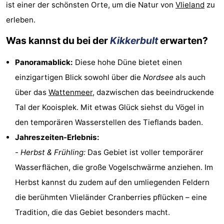
ist einer der schönsten Orte, um die Natur von
Vlieland
zu
Hotels
erleben.
Lastminutes
Was kannst du bei der
Kikkerbult
erwarten?
Strand
Panoramablick:
Diese hohe Düne bietet einen
einzigartigen Blick sowohl über die
Nordsee
als auch
Sehen
über das
Wattenmeer
, dazwischen das beeindruckende
&
-
Tal der Kooisplek. Mit etwas Glück siehst du Vögel in
den temporären Wasserstellen des Tieflands baden.
tun
Museen
-
Jahreszeiten-Erlebnis:
Denkmäler
-
-
Herbst & Frühling:
Das Gebiet ist voller temporärer
Wasserflächen, die große Vogelschwärme anziehen. Im
Aussichtspunkte
Attraktionen
Herbst kannst du zudem auf den umliegenden Feldern
-
die berühmten Vlieländer Cranberries pflücken – eine
Tradition, die das Gebiet besonders macht.
Rundfahrten
-