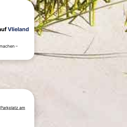
auf
Vlieland
h machen –
m
Parkplatz am