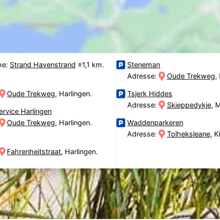
he:
Strand Havenstrand
±1,1 km.
Steneman
Adresse:
Oude Trekweg
,
Oude Trekweg
, Harlingen.
Tsjerk Hiddes
Adresse:
Skieppedykje
, 
ervice Harlingen
Oude Trekweg
, Harlingen.
Waddenparkeren
Adresse:
Tolheksleane
, 
Fahrenheitstraat
, Harlingen.