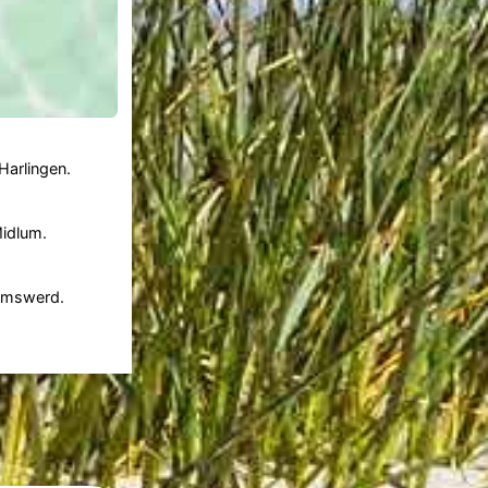
 Harlingen.
Midlum.
Kimswerd.