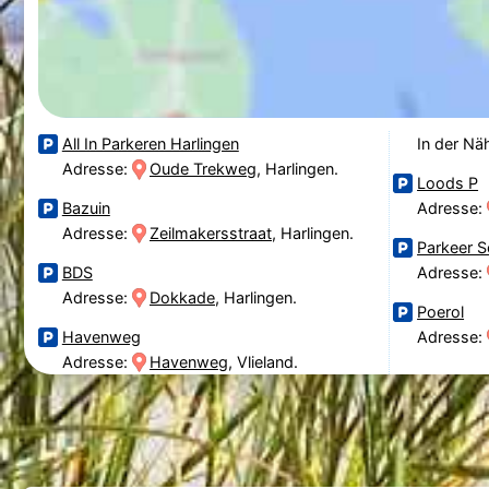
All In Parkeren Harlingen
In der Nä
Adresse:
Oude Trekweg
, Harlingen.
Loods P
Bazuin
Adresse:
Adresse:
Zeilmakersstraat
, Harlingen.
Parkeer S
BDS
Adresse:
Adresse:
Dokkade
, Harlingen.
Poerol
Havenweg
Adresse:
Adresse:
Havenweg
, Vlieland.