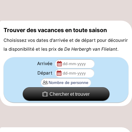
-
Leeuwarden
Îles
Trouver des vacances en toute saison
de
-
Choisissez vos dates d'arrivée et de départ pour découvrir
la
Schiermonnikoog
-
la disponibilité et les prix de
De Herbergh van Flielant
.
Frise
Ameland
-
Arrivée
Départ
Terschelling
-
Texel
Météo
Chercher et trouver
Contact