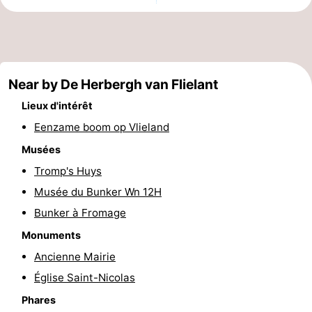
Terrains
Nature
de
Visites
jeux
guidées
Sports
Near by De Herbergh van Flielant
Lieux d'intérêt
-
Eenzame boom op Vlieland
Faire
-
Musées
Tromp's Huys
du
Randonnée
-
Musée du Bunker Wn 12H
vélo
Équitation
-
Bunker à Fromage
Monuments
Peche
-
Ancienne Mairie
Sportive
Equitation
-
Église Saint-Nicolas
Promenade
Observation
Phares