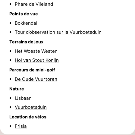
Phare de Vlieland
sur
des
Boire
Points de vue
les
phoques
et
Événements
Bokkendal
Tour d’observation sur la Vuurboetsduin
Wadden
manger
Pratiques
Terrains de jeux
Forum
Het Woeste Westen
Hol van Stout Konijn
Route
Parcours de mini-golf
-
De Oude Vuurtoren
Nature
Stationnement
Saut
IJsbaan
des
Adresses
Vuurboetsduin
Wadden
Médicales
Région
Location de vélos
Frisia
Friesland