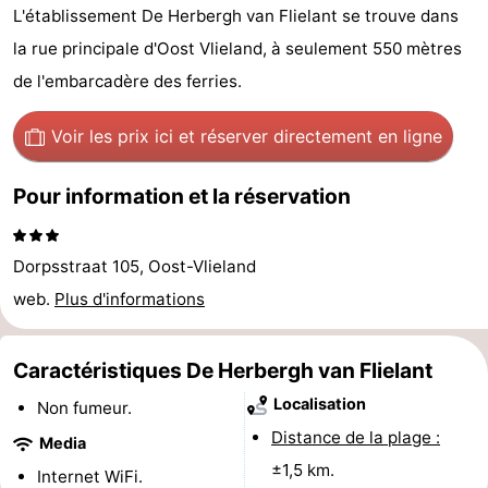
L'établissement De Herbergh van Flielant se trouve dans
Last
la rue principale d'Oost Vlieland, à seulement 550 mètres
minutes
Plages
de l'embarcadère des ferries.
Voir
Voir les prix ici
et réserver directement en ligne
et
Lieux
Pour information et la réservation
faire
d'intérêt
-
Dorpsstraat 105, Oost-Vlieland
Musées
-
web.
Plus d'informations
Monuments
-
Caractéristiques De Herbergh van Flielant
Points
Attractions
Localisation
Non fumeur.
de
-
Distance de la plage :
Media
vue
Croisières
-
±1,5 km.
Internet WiFi.