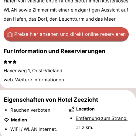
Hafen von Vlieland entfernt und bietet Ihnen kostenloses
Spielplätze
Natur
WLAN sowie Zimmer mit einer einzigartigen Aussicht auf
den Hafen, das Dorf, den Leuchtturm und das Meer.
Führungen
Preise hier ansehen
und direkt online reservieren
Sport
-
Fur Information und Reservierungen
Radfahren
-
Havenweg 1, Oost-Vlieland
Wandern
-
web.
Weitere Informationen
Reiten
-
Eigenschaften von Hotel Zeezicht
Wattwandern
-
Location
Rauchen verboten.
Sportangeln
Seehunden
Entfernung zum Strand:
Medien
±1,2 km.
WiFi / WLAN Internet.
Essen