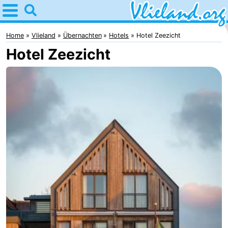
Home
Vlieland
Home
Vlieland
Übernachten
Hotels
Hotel Zeezicht
Hotel Zeezicht
Tipps
Für
kindern
Oost-
Vlieland
Natur
Übernachten
Appartements
-
Vlieduyn
Campingplätze