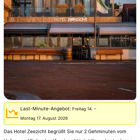
Hotels
Lastminutes
Strand
Sehen
&
-
tun
Museen
-
Denkmäler
-
Aussichtspunkte
Attraktionen
Last-Minute-Angebot:
Freitag 14.
–
Montag 17. August 2026
-
Das Hotel Zeezicht begrüßt Sie nur 2 Gehminuten vom
Rundfahrten
-