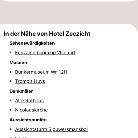
und
Veranstaltungen
trinken
Praktisch
In der Nähe von Hotel Zeezicht
Forum
Sehenswürdigkeiten
Route
Eenzame boom op Vlieland
Museen
-
Bunkermuseum Wn 12H
Fähre
Inselhüpfen
Tromp's Huys
Denkmäler
Reisebuchshop
Alte Rathaus
Medizin
Nicolaaskirche
Adressen
Region
Aussichtspunkte
Aussichtsturm Sjouwersmansbol
Friesland