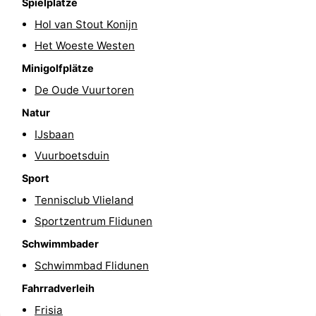
Spielplätze
-
Hol van Stout Konijn
Het Woeste Westen
Leeuwarden
Watteninseln
Minigolfplätze
-
De Oude Vuurtoren
Natur
Schiermonnikoog
-
IJsbaan
Ameland
-
Vuurboetsduin
Sport
Terschelling
-
Tennisclub Vlieland
Texel
Wetter
Sportzentrum Flidunen
Kontakt
Schwimmbader
Schwimmbad Flidunen
Fahrradverleih
Frisia