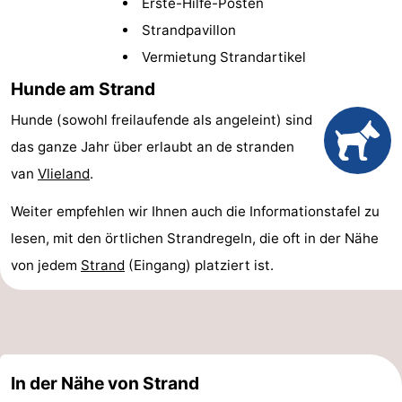
Erste-Hilfe-Posten
Hotels
Strandpavillon
Vermietung Strandartikel
Lastminutes
Hunde am Strand
Strand
Hunde (sowohl freilaufende als angeleint) sind
Sehen
das ganze Jahr über erlaubt an de stranden
van
Vlieland
.
&
-
Weiter empfehlen wir Ihnen auch die Informationstafel zu
tun
Museen
-
lesen, mit den örtlichen Strandregeln, die oft in der Nähe
Denkmäler
-
von jedem
Strand
(Eingang) platziert ist.
Aussichtspunkte
Attraktionen
-
In der Nähe von Strand
Rundfahrten
-