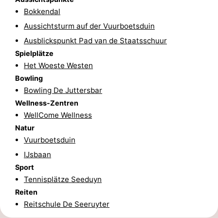
Bokkendal
-
Aussichtsturm auf der Vuurboetsduin
Leeuwarden
Watteninseln
Ausblickspunkt Pad van de Staatsschuur
Spielplätze
-
Het Woeste Westen
Bowling
Schiermonnikoog
-
Bowling De Juttersbar
Ameland
-
Wellness-Zentren
WellCome Wellness
Terschelling
-
Natur
Vuurboetsduin
Texel
Wetter
IJsbaan
Sport
Kontakt
Tennisplätze Seeduyn
Reiten
Reitschule De Seeruyter