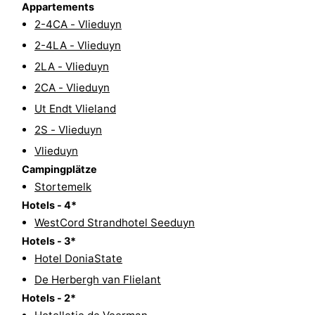
Appartements
Spielplätze
Natur
2-4CA - Vlieduyn
2-4LA - Vlieduyn
Führungen
2LA - Vlieduyn
Sport
2CA - Vlieduyn
Ut Endt Vlieland
-
2S - Vlieduyn
Radfahren
-
Vlieduyn
Campingplätze
Wandern
-
Stortemelk
Hotels - 4*
Reiten
-
WestCord Strandhotel Seeduyn
Wattwandern
-
Hotels - 3*
Hotel DoniaState
Sportangeln
Seehunden
De Herbergh van Flielant
Hotels - 2*
Essen