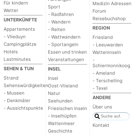
Für kindern
Medizin Adressen
Sport
Wetter
Forum
- Radfahren
Reisebuchshop
UNTERKÜNFTE
- Wandern
REGION
Appartements
- Reiten
- Vlieduyn
- Wattwandern
Friesland
Campingplätze
- Sportangeln
- Leeuwarden
Hotels
Essen und trinken
Watteninseln
Lastminutes
Veranstaltungen
-
Schiermonnikoog
SEHEN & TUN
INSEL
- Ameland
Strand
Insel
- Terschelling
Sehenswürdigkeiten
Oost-Vlieland
- Texel
- Museen
Natur
ANDERE
- Denkmäler
Seehunden
Über uns
- Aussichtspunkte
Friesischen Inseln
- Inselhüpfen
Wattenmeer
Kontakt
Geschichte