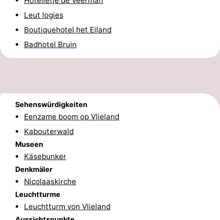
Hotelletje de Veerman
und
Veranstaltungen
Leut logies
Boutiquehotel het Eiland
trinken
Praktisch
Badhotel Bruin
Forum
Route
-
Sehenswürdigkeiten
Eenzame boom op Vlieland
Fähre
Inselhüpfen
Kabouterwald
Museen
Reisebuchshop
Käsebunker
Medizin
Denkmäler
Nicolaaskirche
Adressen
Region
Leuchtturme
Leuchtturm von Vlieland
Friesland
Aussichtspunkte