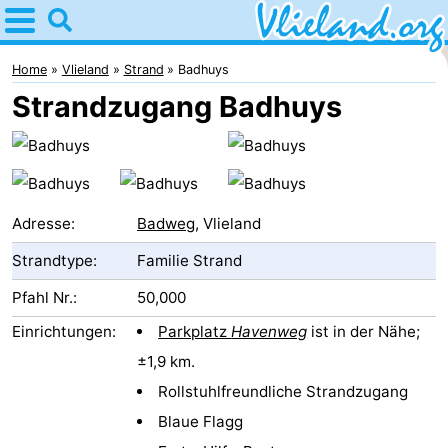
Home
Vlieland
Home
Vlieland
Strand
Badhuys
Strandzugang Badhuys
Tipps
Für
kindern
Oost-
Adresse:
Badweg
, Vlieland
Vlieland
Natur
Strandtype:
Familie Strand
Übernachten
Pfahl Nr.:
50,000
Einrichtungen:
Parkplatz
Havenweg
ist in der Nähe;
Appartements
±1,9 km.
-
Rollstuhlfreundliche Strandzugang
Blaue Flagg
Vlieduyn
Campingplätze