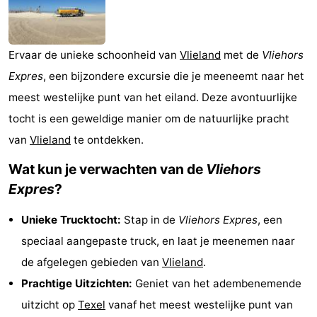
Last
minutes
Strand
Ervaar de unieke schoonheid van
Vlieland
met de
Vliehors
Expres
, een bijzondere excursie die je meeneemt naar het
Zien
meest westelijke punt van het eiland. Deze avontuurlijke
&
Bezienswaardigheden
tocht is een geweldige manier om de natuurlijke pracht
van
Vlieland
te ontdekken.
doen
-
Wat kun je verwachten van de
Vliehors
Musea
-
Expres
?
Monumenten
-
Unieke Trucktocht:
Stap in de
Vliehors Expres
, een
Uitkijkpunten
Attracties
speciaal aangepaste truck, en laat je meenemen naar
de afgelegen gebieden van
Vlieland
.
-
Prachtige Uitzichten:
Geniet van het adembenemende
Rondvaarten
-
uitzicht op
Texel
vanaf het meest westelijke punt van