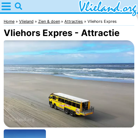
Home
Vlieland
Home
Vlieland
Zien & doen
Attracties
Vliehors Expres
Vliehors Expres - Attractie
Tips
Voor
kinderen
Natuur
Overnachten
Appartementen
-
Vlieduyn
Campings
Hotels