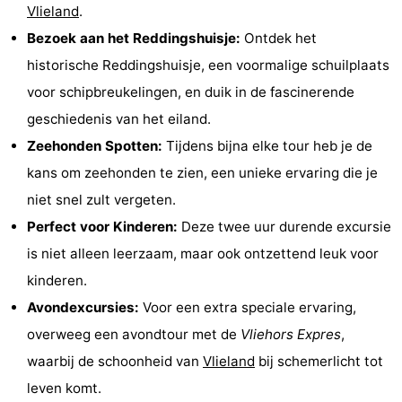
Vlieland
.
Speeltuinen
Natuur
Bezoek aan het Reddingshuisje:
Ontdek het
Rondleidingen
historische Reddingshuisje, een voormalige schuilplaats
voor schipbreukelingen, en duik in de fascinerende
Sporten
geschiedenis van het eiland.
-
Zeehonden Spotten:
Tijdens bijna elke tour heb je de
kans om zeehonden te zien, een unieke ervaring die je
Fietsen
-
niet snel zult vergeten.
Wandelen
-
Perfect voor Kinderen:
Deze twee uur durende excursie
is niet alleen leerzaam, maar ook ontzettend leuk voor
Paardrijden
-
kinderen.
Wadlopen
Dokter
Avondexcursies:
Voor een extra speciale ervaring,
overweeg een avondtour met de
Vliehors Expres
,
Deen
Eten
waarbij de schoonheid van
Vlieland
bij schemerlicht tot
en
Zeehonden
leven komt.