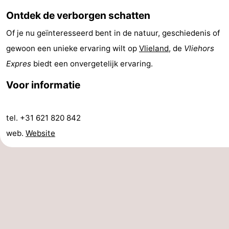
Ontdek de verborgen schatten
drinken
Vuurtoren
Of je nu geïnteresseerd bent in de natuur, geschiedenis of
Evenementen
gewoon een unieke ervaring wilt op
Vlieland
, de
Vliehors
Praktisch
Expres
biedt een onvergetelijk ervaring.
Voor informatie
Forum
Route
tel. +31 621 820 842
-
web.
Website
Boot
Waddenhoppen
Reisboekenwinkel
Nieuws
Medische