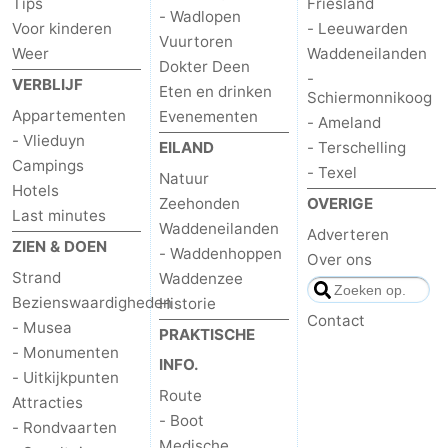
Tips
Friesland
- Wadlopen
Voor kinderen
- Leeuwarden
Vuurtoren
Weer
Waddeneilanden
Dokter Deen
-
VERBLIJF
Eten en drinken
Schiermonnikoog
Appartementen
Evenementen
- Ameland
- Vlieduyn
EILAND
- Terschelling
Campings
- Texel
Natuur
Hotels
Zeehonden
OVERIGE
Last minutes
Waddeneilanden
Adverteren
ZIEN & DOEN
- Waddenhoppen
Over ons
Strand
Waddenzee
Bezienswaardigheden
Historie
Contact
- Musea
PRAKTISCHE
- Monumenten
INFO.
- Uitkijkpunten
Route
Attracties
- Boot
- Rondvaarten
Medische