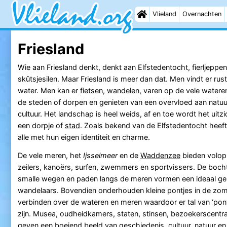
Vlieland
Overnachten
Friesland
Wie aan Friesland denkt, denkt aan Elfstedentocht, fierljeppen
skûtsjesilen. Maar Friesland is meer dan dat. Men vindt er rust
water. Men kan er
fietsen
,
wandelen
, varen op de vele watere
de steden of dorpen en genieten van een overvloed aan natuu
cultuur. Het landschap is heel weids, af en toe wordt het uit
een dorpje of
stad
. Zoals bekend van de Elfstedentocht heeft 
alle met hun eigen identiteit en charme.
De vele meren, het
Ijsselmeer
en de
Waddenzee
bieden volop
zeilers, kanoërs, surfen, zwemmers en sportvissers. De bocht
smalle wegen en paden langs de meren vormen een ideaal geb
wandelaars. Bovendien onderhouden kleine pontjes in de z
verbinden over de wateren en meren waardoor er tal van ‘pont
zijn. Musea, oudheidkamers, staten, stinsen, bezoekerscent
geven een boeiend beeld van geschiedenis, cultuur, natuur en 