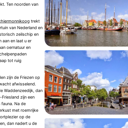
ekt. Ten noorden van
chiermonnikoog
trekt
rtuin van Nederland en
storisch zeilschip en
 aan en laat u er
aan oernatuur en
schelpenpaden
ap tot ruig
n zijn de Friezen op
erwacht afwisselend.
 de Waddenzeedijk, dan
Friesland zijn een
n fauna. Na de
er
kust met roemrijke
ortplezier op de
gen, dan nadert u de