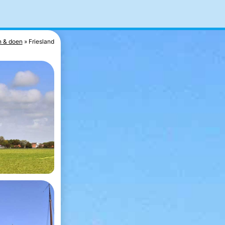
n & doen
Friesland