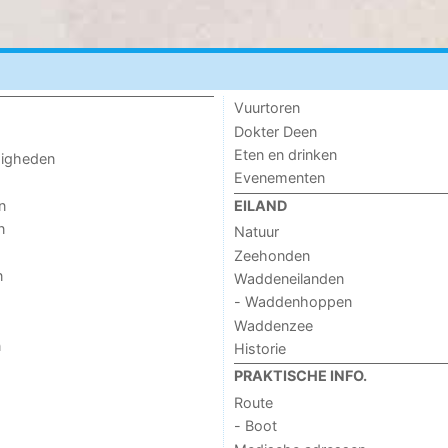
Vuurtoren
Dokter Deen
Eten en drinken
digheden
Evenementen
n
EILAND
n
Natuur
Zeehonden
n
Waddeneilanden
- Waddenhoppen
Waddenzee
n
Historie
PRAKTISCHE INFO.
Route
- Boot