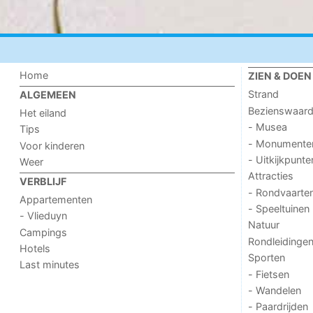
Home
ZIEN & DOEN
Strand
ALGEMEEN
Bezienswaar
Het eiland
- Musea
Tips
- Monumente
Voor kinderen
- Uitkijkpunte
Weer
Attracties
VERBLIJF
- Rondvaarte
Appartementen
- Speeltuinen
- Vlieduyn
Natuur
Campings
Rondleidinge
Hotels
Sporten
Last minutes
- Fietsen
- Wandelen
- Paardrijden