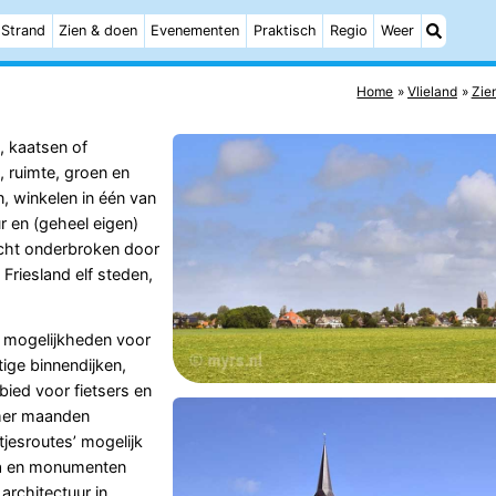
Strand
Zien & doen
Evenementen
Praktisch
Regio
Weer
Home
Vlieland
Zie
, kaatsen of
, ruimte, groen en
n, winkelen in één van
r en (geheel eigen)
zicht onderbroken door
Friesland elf steden,
 mogelijkheden voor
ige binnendijken,
ied voor fietsers en
omer maanden
jesroutes’ mogelijk
ra en monumenten
architectuur in