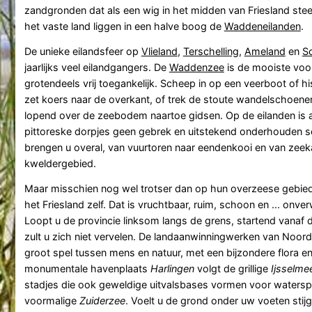
zandgronden dat als een wig in het midden van Friesland ste
het vaste land liggen in een halve boog de
Waddeneilanden
.
De unieke eilandsfeer op
Vlieland
,
Terschelling
,
Ameland
en
S
jaarlijks veel eilandgangers. De
Waddenzee
is de mooiste voo
grotendeels vrij toegankelijk. Scheep in op een veerboot of hi
zet koers naar de overkant, of trek de stoute wandelschoenen
lopend over de zeebodem naartoe gidsen. Op de eilanden is 
pittoreske dorpjes geen gebrek en uitstekend onderhouden 
brengen u overal, van vuurtoren naar eendenkooi en van zeeka
kweldergebied.
Maar misschien nog wel trotser dan op hun overzeese gebiede
het Friesland zelf. Dat is vruchtbaar, ruim, schoon en ... onv
Loopt u de provincie linksom langs de grens, startend vanaf
zult u zich niet vervelen. De landaanwinningwerken van Noord-
groot spel tussen mens en natuur, met een bijzondere flora e
monumentale havenplaats
Harlingen
volgt de grillige
Ijsselme
stadjes die ook geweldige uitvalsbases vormen voor watersp
voormalige
Zuiderzee
. Voelt u de grond onder uw voeten stij