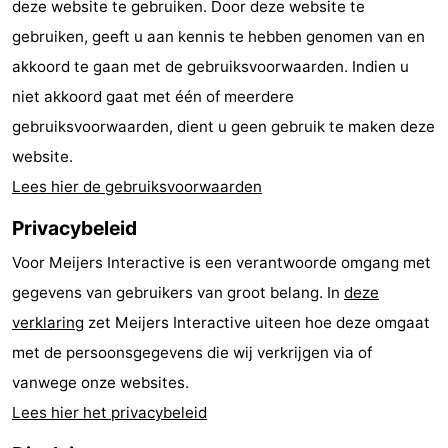
deze website te gebruiken. Door deze website te
adressen
Regio
gebruiken, geeft u aan kennis te hebben genomen van en
akkoord te gaan met de gebruiksvoorwaarden. Indien u
Friesland
niet akkoord gaat met één of meerdere
-
gebruiksvoorwaarden, dient u geen gebruik te maken deze
website.
Leeuwarden
Waddeneilanden
Lees hier de gebruiksvoorwaarden
-
Privacybeleid
Schiermonnikoog
-
Voor Meijers Interactive is een verantwoorde omgang met
gegevens van gebruikers van groot belang. In
deze
Ameland
-
verklaring
zet Meijers Interactive uiteen hoe deze omgaat
Terschelling
-
met de persoonsgegevens die wij verkrijgen via of
vanwege onze websites.
Texel
Weer
Lees hier het privacybeleid
Contact