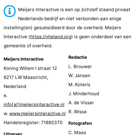
Last
Meijers Interactive is een op zichzelf staand privaat
Nederlands bedrijf en niet verbonden aan enige
minutes
Strand
instelling(en) gesubsidieerd door de overheid. Meijers
Zien
Interactive (
https://vlieland.org
) is geen onderdeel van een
gemeente of overheid.
&
Bezienswaardigheden
Redactie
Meijers Interactive
doen
-
L. Brouwer
Koning Willem I straat 12
Musea
-
W. Jansen
6217 LW Maastricht,
M. Koteris
Nederland
Monumenten
-
J. Minderhoud
e.
Uitkijkpunten
Attracties
A. de Visser
info[at]meijersinteractive.nl
R. Wisse
w.
www.meijersinteractive.nl
-
Handelsregister: 71892370
Fotografen
Rondvaarten
-
C. Maas
Uitgever