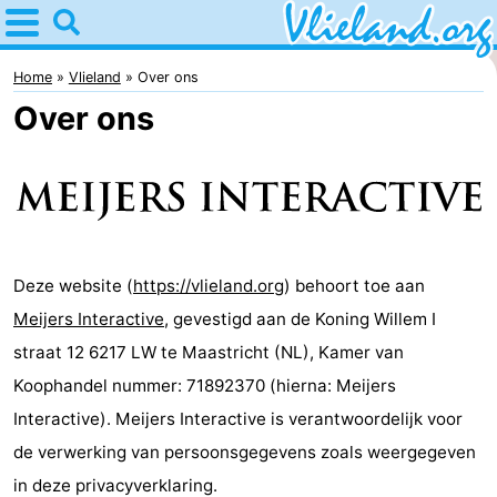
Home
Vlieland
Home
Vlieland
Over ons
Over ons
Tips
Voor
kinderen
Natuur
Overnachten
Deze website (
https://vlieland.org
) behoort toe aan
Meijers Interactive
, gevestigd aan de Koning Willem I
Appartementen
straat 12 6217 LW te Maastricht (NL), Kamer van
-
Koophandel nummer: 71892370 (hierna: Meijers
Interactive). Meijers Interactive is verantwoordelijk voor
Vlieduyn
Campings
de verwerking van persoonsgegevens zoals weergegeven
Hotels
in deze privacyverklaring.