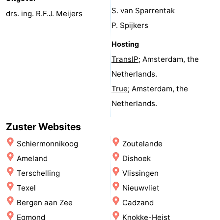
S. van Sparrentak
Speeltuinen
Natuur
drs. ing. R.F.J. Meijers
P. Spijkers
Rondleidingen
Hosting
Sporten
TransIP
; Amsterdam, the
Netherlands.
-
True
; Amsterdam, the
Fietsen
-
Netherlands.
Wandelen
-
Zuster Websites
Schiermonnikoog
Zoutelande
Paardrijden
-
Ameland
Dishoek
Wadlopen
Dokter
Terschelling
Vlissingen
Texel
Nieuwvliet
Deen
Eten
Bergen aan Zee
Cadzand
en
Zeehonden
Egmond
Knokke-Heist