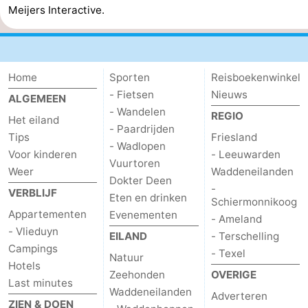
Meijers Interactive.
Home
Sporten
Reisboekenwinkel
- Fietsen
Nieuws
ALGEMEEN
- Wandelen
REGIO
Het eiland
- Paardrijden
Tips
Friesland
- Wadlopen
Voor kinderen
- Leeuwarden
Vuurtoren
Weer
Waddeneilanden
Dokter Deen
-
VERBLIJF
Eten en drinken
Schiermonnikoog
Appartementen
Evenementen
- Ameland
- Vlieduyn
EILAND
- Terschelling
Campings
- Texel
Natuur
Hotels
Zeehonden
OVERIGE
Last minutes
Waddeneilanden
Adverteren
ZIEN & DOEN