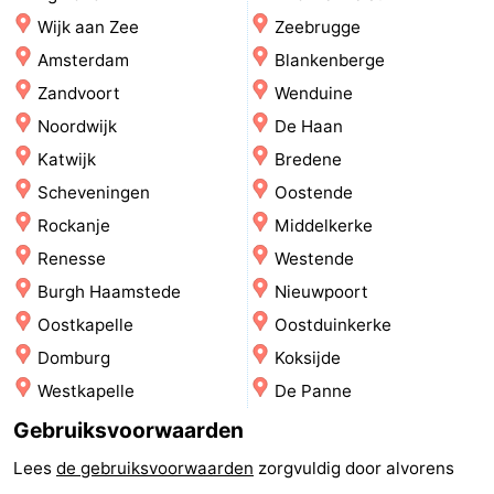
Wijk aan Zee
Zeebrugge
drinken
Vuurtoren
Amsterdam
Blankenberge
Evenementen
Zandvoort
Wenduine
Noordwijk
De Haan
Praktisch
Katwijk
Bredene
Forum
Scheveningen
Oostende
Rockanje
Middelkerke
Route
Renesse
Westende
-
Burgh Haamstede
Nieuwpoort
Oostkapelle
Oostduinkerke
Boot
Waddenhoppen
Domburg
Koksijde
Reisboekenwinkel
Westkapelle
De Panne
Gebruiksvoorwaarden
Nieuws
Lees
de gebruiksvoorwaarden
zorgvuldig door alvorens
Medische