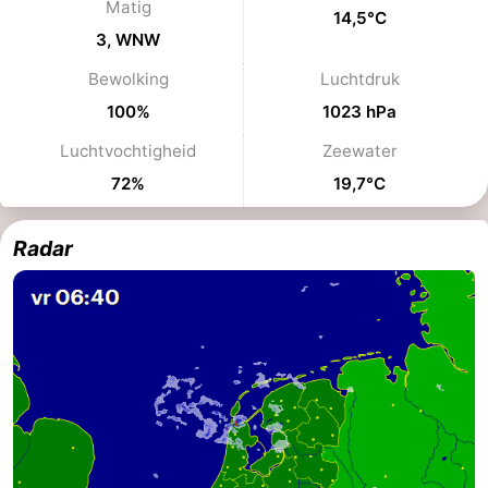
Matig
14,5°C
drinken
Vuurtoren
3, WNW
Bewolking
Luchtdruk
Evenementen
100%
1023 hPa
Praktisch
Luchtvochtigheid
Zeewater
Forum
72%
19,7°C
Route
Radar
-
Boot
Waddenhoppen
Reisboekenwinkel
Nieuws
Medische