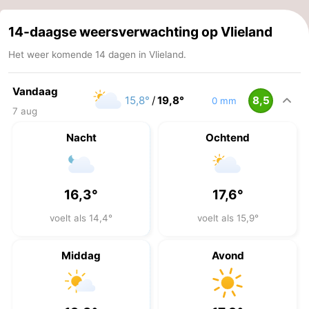
14-daagse weersverwachting op Vlieland
Het weer komende 14 dagen in Vlieland.
Vandaag
15,8°
/
19,8°
8,5
0 mm
7 aug
Nacht
Ochtend
16,3°
17,6°
voelt als 14,4°
voelt als 15,9°
Middag
Avond