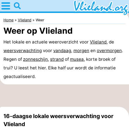
Home
Vlieland
Home
Vlieland
Weer
Weer op Vlieland
Tips
Het lokale en actuele weeroverzicht voor
Vlieland
, de
Voor
weersverwachting
voor
vandaag
,
morgen
en
overmorgen
.
kinderen
Natuur
Regen of
zonneschijn
,
strand
of
musea
, korte broek of
trui? U leest het hier. Elke half uur wordt de informatie
Overnachten
geactualiseerd.
Appartementen
-
Vlieduyn
Campings
16-daagse lokale weersverwachting voor
Hotels
Vlieland