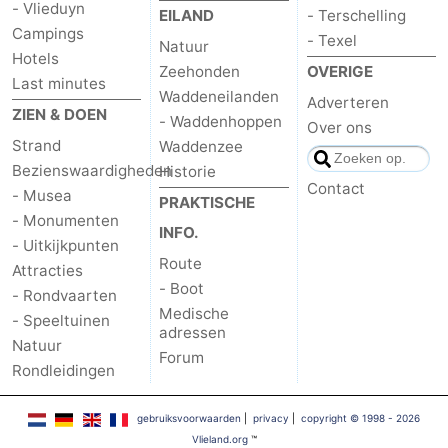
- Vlieduyn
EILAND
- Terschelling
Campings
- Texel
Natuur
Hotels
Zeehonden
OVERIGE
Last minutes
Waddeneilanden
Adverteren
ZIEN & DOEN
- Waddenhoppen
Over ons
Strand
Waddenzee
Bezienswaardigheden
Historie
Contact
- Musea
PRAKTISCHE
- Monumenten
INFO.
- Uitkijkpunten
Route
Attracties
- Boot
- Rondvaarten
Medische
- Speeltuinen
adressen
Natuur
Forum
Rondleidingen
gebruiksvoorwaarden
|
privacy
|
copyright © 1998 - 2026
Vlieland.org
™