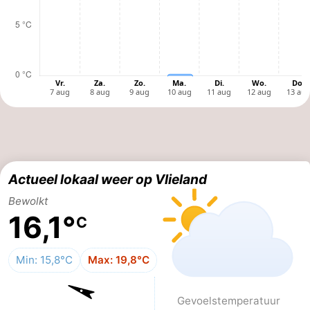
Speeltuinen
Natuur
Rondleidingen
Sporten
-
Fietsen
-
Wandelen
-
Actueel lokaal weer op Vlieland
Bewolkt
Paardrijden
-
16,1°
C
Wadlopen
Dokter
Min: 15,8°C
Max: 19,8°C
Deen
Eten
en
Zeehonden
Gevoels­temperatuur