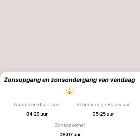
Zonsopgang en zonsondergang van vandaag
Nautische dageraad
Schemering / Blauw uur
04:29 uur
05:25 uur
Zonsopkomst
06:07 uur