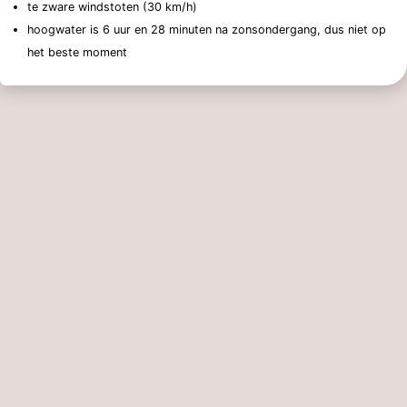
te zware windstoten (30 km/h)
hoogwater is 6 uur en 28 minuten na zonsondergang, dus niet op
het beste moment