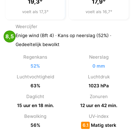
19,3°
17,9°
voelt als 17,3°
voelt als 16,7°
Weercijfer
Enige wind (Bft 4) · Kans op neerslag (52%) ·
8,5
Gedeeltelijk bewolkt
Regenkans
Neerslag
52%
0 mm
Luchtvochtigheid
Luchtdruk
63%
1023 hPa
Daglicht
Zonuren
15 uur en 18 min.
12 uur en 42 min.
Bewolking
UV-index
56%
6.1
Matig sterk