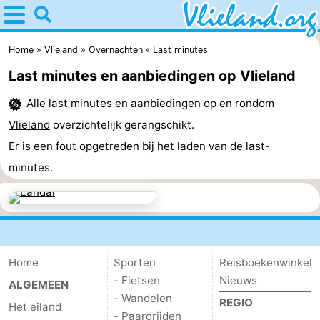
Home
Vlieland
Home
Vlieland
Overnachten
Last minutes
Last minutes en aanbiedingen op Vlieland
Tips
Alle last minutes en aanbiedingen op en rondom
Voor
Vlieland
overzichtelijk gerangschikt.
kinderen
Natuur
Er is een fout opgetreden bij het laden van de last-
minutes.
Overnachten
Appartementen
-
Home
Sporten
Reisboekenwinkel
Vlieduyn
Campings
- Fietsen
Nieuws
ALGEMEEN
- Wandelen
REGIO
Hotels
Het eiland
- Paardrijden