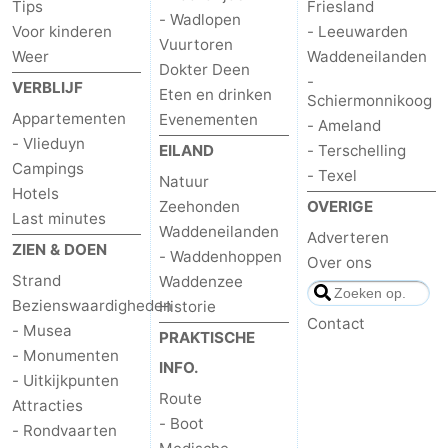
Tips
Friesland
- Wadlopen
Last
Voor kinderen
- Leeuwarden
Vuurtoren
Weer
Waddeneilanden
minutes
Strand
Dokter Deen
-
VERBLIJF
Eten en drinken
Schiermonnikoog
Zien
Appartementen
Evenementen
- Ameland
- Vlieduyn
EILAND
- Terschelling
&
Bezienswaardigheden
Campings
- Texel
Natuur
Hotels
doen
-
Zeehonden
OVERIGE
Last minutes
Waddeneilanden
Adverteren
ZIEN & DOEN
Musea
-
- Waddenhoppen
Over ons
Strand
Waddenzee
Monumenten
-
Bezienswaardigheden
Historie
Contact
- Musea
PRAKTISCHE
Uitkijkpunten
Attracties
- Monumenten
INFO.
- Uitkijkpunten
-
Route
Attracties
- Boot
Rondvaarten
-
- Rondvaarten