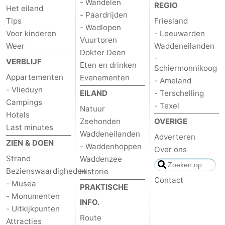
- Wandelen
REGIO
Het eiland
- Paardrijden
Tips
Friesland
- Wadlopen
Voor kinderen
- Leeuwarden
Vuurtoren
Weer
Waddeneilanden
Dokter Deen
-
VERBLIJF
Eten en drinken
Schiermonnikoog
Appartementen
Evenementen
- Ameland
- Vlieduyn
EILAND
- Terschelling
Campings
- Texel
Natuur
Hotels
Zeehonden
OVERIGE
Last minutes
Waddeneilanden
Adverteren
ZIEN & DOEN
- Waddenhoppen
Over ons
Strand
Waddenzee
Bezienswaardigheden
Historie
Contact
- Musea
PRAKTISCHE
- Monumenten
INFO.
- Uitkijkpunten
Route
Attracties