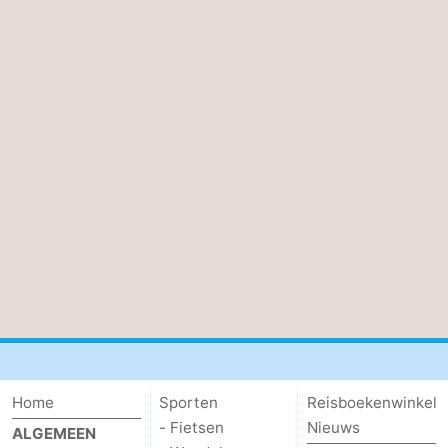
Home
Sporten
Reisboekenwinkel
- Fietsen
Nieuws
ALGEMEEN