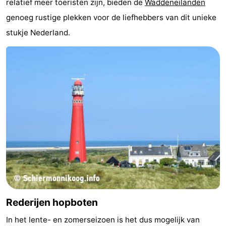
relatief meer toeristen zijn, bieden de
Waddeneilanden
drinken
Vuurtoren
genoeg rustige plekken voor de liefhebbers van dit unieke
stukje Nederland.
Evenementen
Praktisch
Forum
Route
-
Boot
Waddenhoppen
Reisboekenwinkel
Nieuws
Rederijen hopboten
Medische
In het lente- en zomerseizoen is het dus mogelijk van