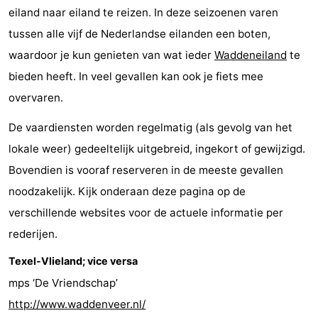
eiland naar eiland te reizen. In deze seizoenen varen
adressen
Regio
tussen alle vijf de Nederlandse eilanden een boten,
Friesland
waardoor je kun genieten van wat ieder
Waddeneiland
te
bieden heeft. In veel gevallen kan ook je fiets mee
-
overvaren.
Leeuwarden
Waddeneilanden
De vaardiensten worden regelmatig (als gevolg van het
lokale weer) gedeeltelijk uitgebreid, ingekort of gewijzigd.
-
Bovendien is vooraf reserveren in de meeste gevallen
Schiermonnikoog
-
noodzakelijk. Kijk onderaan deze pagina op de
verschillende websites voor de actuele informatie per
Ameland
-
rederijen.
Terschelling
-
Texel-Vlieland; vice versa
Texel
Weer
mps ‘De Vriendschap’
http://www.waddenveer.nl/
Contact