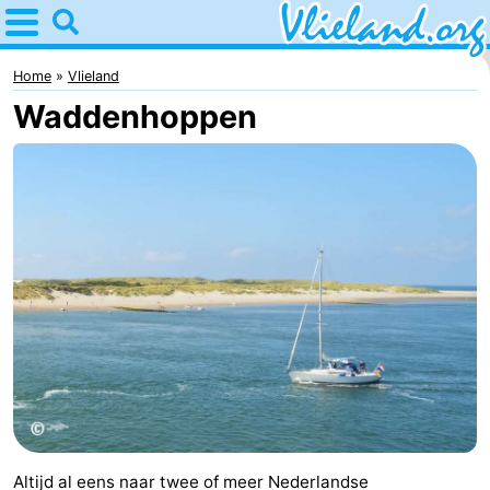
Home
Vlieland
Home
Vlieland
Waddenhoppen
Tips
Voor
kinderen
Natuur
Overnachten
Appartementen
-
Vlieduyn
Campings
Hotels
Altijd al eens naar twee of meer Nederlandse