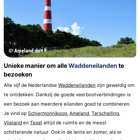
Speeltuinen
Natuur
Rondleidingen
Sporten
-
Fietsen
-
Unieke manier om alle
Waddeneilanden
te
bezoeken
Wandelen
-
Alle vijf de Nederlandse
Waddeneilanden
zijn geweldig om
Paardrijden
-
te ontdekken. Dankzij de goede veerbootverbindingen is
een bezoek aan meerdere eilanden goed te combineren.
Wadlopen
Dokter
Je vind op
Schiermonnikoog
,
Ameland
,
Terschelling
,
Deen
Eten
Vlieland
en
Texel
altijd de ruimte en de meest
schitterende natuur. Ook in de lente en zomer, als er
en
Zeehonden